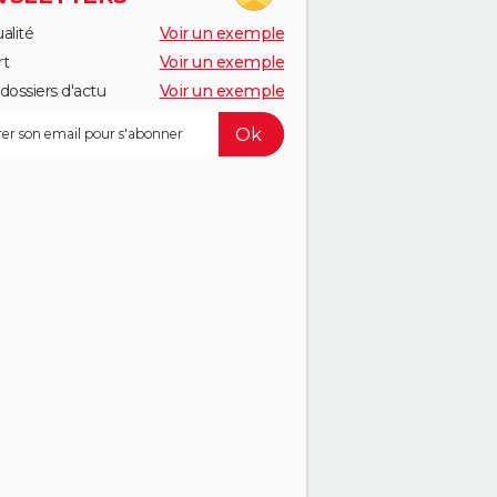
alité
Voir un exemple
rt
Voir un exemple
dossiers d'actu
Voir un exemple