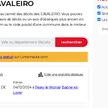
CAVALEIRO
Actu
Spo
 au carnet des décès des CAVALEIRO. Vous pouvez
 avis de décès ou un avis d'obsèques plus ancien en
Les 
nom ou le code postal d'une commune dans le moteur
s gratuit
sur Linternaute.com
s)
Créer une cagnotte obsèques
Décès
A DE
04/12/2024 à
Paray-le-Monial
(
Saône-et-
Loire
)