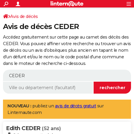
ACTUALITÉS
Connexion
S'inscrire
Avis de décès
Rechercher
Société
Education
Villes
Politique
Faits Divers
Monde
+
SPORT
Avis de décès CEDER
Football
Cyclisme
Forum
Coupe du monde 2026
Tennis
Rugby
CULTURE
Accédez gratuitement sur cette page au carnet des décès des
TNT
Cinéma
Musique
Programme TV
Streaming
Sorties cinéma
+
CEDER. Vous pouvez affiner votre recherche ou trouver un avis
FINANCE
de décès ou un avis d'obsèques plus ancien en tapant le nom
Impôts
Immobilier
Banque
Crédit
Retraite
Epargne
Risques naturels par ville
Assurance
AUTO
d'un défunt et/ou le nom ou le code postal d'une commune
dans le moteur de recherche ci-dessous.
Réserver un essai
Berlines
Forum auto
Essais
Citadines
SUV
+
HIGH-TECH
Meilleur smartphone
Ordinateurs
Guide high-tech
Mobiles
Internet
Jeux vidéo
+
BRICOLAGE
Aménagement intérieur
Cuisine
Jardinage
+
Forum
Extérieur
Salle de bains
Rangement
WEEK-END
Escapades
Expositions
Week-end nature
Guides de France
Patrimoine
Musées
+
LIFESTYLE
NOUVEAU :
publiez un
avis de décès gratuit
sur
Linternaute.com
Bien-être
Mode
+
Art de vivre
Loisirs
Modes de vie
SANTE
Edith CEDER
Guide de la santé
Médicaments
+
Alimentation
Maladies
Sommeil
(52 ans)
VOYAGE