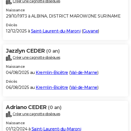
Créer une cagnotte obsèques
City break
Voyage de noces
Climat
Destinations
Voyage nature
Forum
+
PHOTO
Naissance
29/10/1973 à ALBINA, DISTRICT MAROWIJNE SURINAME
GUIDES D'ACHAT
Décès
12/12/2025 à
Saint-Laurent-du-Maroni
(
Guyane
)
BONS PLANS
CARTE DE VOEUX
Jazzlyn CEDER
(0 an)
Carte Bonne année
Carte Pâques
Carte de Noël
Carte Saint-Valentin
Carte d'anniversaire
DICTIONNAIRE
Créer une cagnotte obsèques
Biographies
Expressions
Dictionnaire
Citations
Proverbes
PROGRAMME TV
Naissance
04/08/2025 au
Kremlin-Bicêtre
(
Val-de-Marne
)
COPAINS D'AVANT
Décès
06/08/2025 au
Kremlin-Bicêtre
(
Val-de-Marne
)
Se connecter
Collèges
Universités
Service militaire
S'inscrire
Lycées
Primaires
Entreprises
Avis de recherche
AVIS DE DÉCÈS
FORUM
Adriano CEDER
(0 an)
Lifestyle
Sport
Television
Cinema
Bricolage
Culture
Auto
Voyage
Créer une cagnotte obsèques
Naissance
01/12/2024 à
Saint-Laurent-du-Maroni