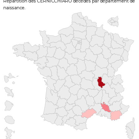
Répartition des CERNICCHIARO décédés par département de
naissance.