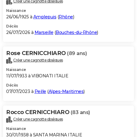
Créer une cagnotte obsèques
City break
Voyage de noces
Climat
Destinations
Voyage nature
Forum
+
PHOTO
Naissance
26/06/1925 à
Amplepuis
(
Rhône
)
GUIDES D'ACHAT
Décès
26/07/2026 à
Marseille
(
Bouches-du-Rhône
)
BONS PLANS
CARTE DE VOEUX
Rose CERNICCHIARO
(89 ans)
Carte Bonne année
Carte Pâques
Carte de Noël
Carte Saint-Valentin
Carte d'anniversaire
DICTIONNAIRE
Créer une cagnotte obsèques
Biographies
Expressions
Dictionnaire
Citations
Proverbes
PROGRAMME TV
Naissance
11/07/1933 à VIBONATI ITALIE
COPAINS D'AVANT
Décès
07/07/2023 à
Peille
(
Alpes-Maritimes
)
Se connecter
Collèges
Universités
Service militaire
S'inscrire
Lycées
Primaires
Entreprises
Avis de recherche
AVIS DE DÉCÈS
FORUM
Rocco CERNICCHIARO
(83 ans)
Lifestyle
Sport
Television
Cinema
Bricolage
Culture
Auto
Voyage
Créer une cagnotte obsèques
Naissance
30/01/1938 à SANTA MARINA ITALIE