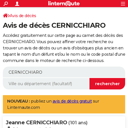
ACTUALITÉS
Connexion
S'inscrire
Avis de décès
Rechercher
Société
Education
Villes
Politique
Faits Divers
Monde
+
SPORT
Avis de décès CERNICCHIARO
Football
Cyclisme
Forum
Coupe du monde 2026
Tennis
Rugby
CULTURE
Accédez gratuitement sur cette page au carnet des décès des
TNT
Cinéma
Musique
Programme TV
Streaming
Sorties cinéma
+
CERNICCHIARO. Vous pouvez affiner votre recherche ou
FINANCE
trouver un avis de décès ou un avis d'obsèques plus ancien en
Impôts
Immobilier
Banque
Crédit
Retraite
Epargne
Risques naturels par ville
Assurance
AUTO
tapant le nom d'un défunt et/ou le nom ou le code postal d'une
commune dans le moteur de recherche ci-dessous.
Réserver un essai
Berlines
Forum auto
Essais
Citadines
SUV
+
HIGH-TECH
Meilleur smartphone
Ordinateurs
Guide high-tech
Mobiles
Internet
Jeux vidéo
+
BRICOLAGE
Aménagement intérieur
Cuisine
Jardinage
+
Forum
Extérieur
Salle de bains
Rangement
WEEK-END
Escapades
Expositions
Week-end nature
Guides de France
Patrimoine
Musées
+
LIFESTYLE
NOUVEAU :
publiez un
avis de décès gratuit
sur
Linternaute.com
Bien-être
Mode
+
Art de vivre
Loisirs
Modes de vie
SANTE
Jeanne CERNICCHIARO
Guide de la santé
Médicaments
+
Alimentation
Maladies
Sommeil
(101 ans)
VOYAGE