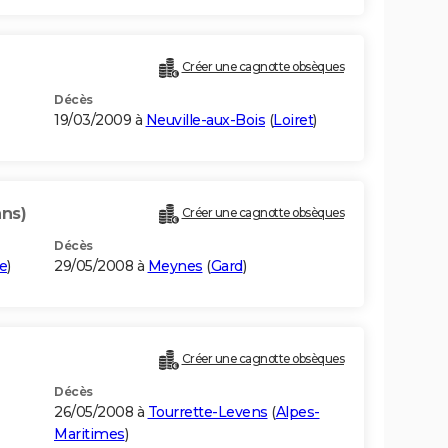
Créer une cagnotte obsèques
Décès
19/03/2009 à
Neuville-aux-Bois
(
Loiret
)
ans)
Créer une cagnotte obsèques
Décès
e
)
29/05/2008 à
Meynes
(
Gard
)
Créer une cagnotte obsèques
Décès
26/05/2008 à
Tourrette-Levens
(
Alpes-
Maritimes
)