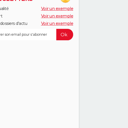
alité
Voir un exemple
rt
Voir un exemple
dossiers d'actu
Voir un exemple