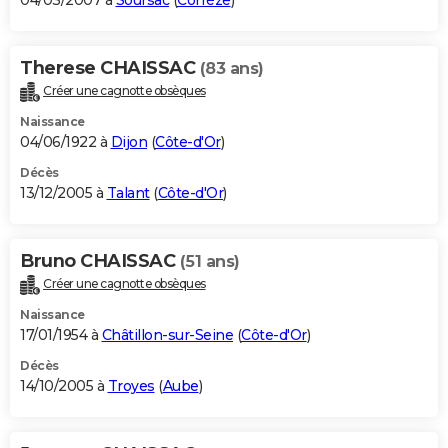
04/03/2007 à
Soursac
(
Corrèze
)
Therese CHAISSAC
(83 ans)
Créer une cagnotte obsèques
Naissance
04/06/1922 à
Dijon
(
Côte-d'Or
)
Décès
13/12/2005 à
Talant
(
Côte-d'Or
)
Bruno CHAISSAC
(51 ans)
Créer une cagnotte obsèques
Naissance
17/01/1954 à
Châtillon-sur-Seine
(
Côte-d'Or
)
Décès
14/10/2005 à
Troyes
(
Aube
)