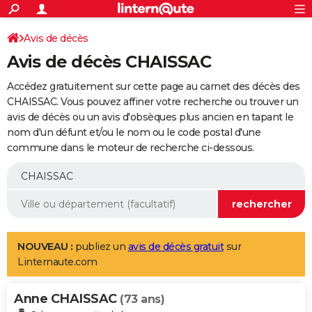
ACTUALITÉS
Connexion
S'inscrire
Avis de décès
Rechercher
Société
Education
Villes
Politique
Faits Divers
Monde
+
SPORT
Avis de décès CHAISSAC
Football
Cyclisme
Forum
Coupe du monde 2026
Tennis
Rugby
CULTURE
Accédez gratuitement sur cette page au carnet des décès des
TNT
Cinéma
Musique
Programme TV
Streaming
Sorties cinéma
+
CHAISSAC. Vous pouvez affiner votre recherche ou trouver un
FINANCE
avis de décès ou un avis d'obsèques plus ancien en tapant le
Impôts
Immobilier
Banque
Crédit
Retraite
Epargne
Risques naturels par ville
Assurance
AUTO
nom d'un défunt et/ou le nom ou le code postal d'une
commune dans le moteur de recherche ci-dessous.
Réserver un essai
Berlines
Forum auto
Essais
Citadines
SUV
+
HIGH-TECH
Meilleur smartphone
Ordinateurs
Guide high-tech
Mobiles
Internet
Jeux vidéo
+
BRICOLAGE
Aménagement intérieur
Cuisine
Jardinage
+
Forum
Extérieur
Salle de bains
Rangement
WEEK-END
Escapades
Expositions
Week-end nature
Guides de France
Patrimoine
Musées
+
LIFESTYLE
NOUVEAU :
publiez un
avis de décès gratuit
sur
Linternaute.com
Bien-être
Mode
+
Art de vivre
Loisirs
Modes de vie
SANTE
Anne CHAISSAC
Guide de la santé
Médicaments
+
Alimentation
Maladies
Sommeil
(73 ans)
VOYAGE