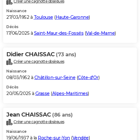
Créer une cagnotte obsèques
City break
Voyage de noces
Climat
Destinations
Voyage nature
Forum
+
PHOTO
Naissance
27/03/1952 à
Toulouse
(
Haute-Garonne
)
GUIDES D'ACHAT
Décès
17/06/2025 à
Saint-Maur-des-Fossés
(
Val-de-Marne
)
BONS PLANS
CARTE DE VOEUX
Didier CHAISSAC
(73 ans)
Carte Bonne année
Carte Pâques
Carte de Noël
Carte Saint-Valentin
Carte d'anniversaire
DICTIONNAIRE
Créer une cagnotte obsèques
Biographies
Expressions
Dictionnaire
Citations
Proverbes
PROGRAMME TV
Naissance
08/03/1952 à
Châtillon-sur-Seine
(
Côte-d'Or
)
COPAINS D'AVANT
Décès
20/05/2025 à
Grasse
(
Alpes-Maritimes
)
Se connecter
Collèges
Universités
Service militaire
S'inscrire
Lycées
Primaires
Entreprises
Avis de recherche
AVIS DE DÉCÈS
FORUM
Jean CHAISSAC
(86 ans)
Lifestyle
Sport
Television
Cinema
Bricolage
Culture
Auto
Voyage
Créer une cagnotte obsèques
Naissance
19/06/1937 à la
Roche-sur-Yon
(
Vendée
)