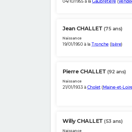
04/10/1955 à la
Gaubretière
(
Vendé
Jean CHALLET
(75 ans)
Naissance
19/01/1950 à la
Tronche
(
Isère
)
Pierre CHALLET
(92 ans)
Naissance
21/01/1933 à
Cholet
(
Maine-et-Loir
Willy CHALLET
(53 ans)
Naissance