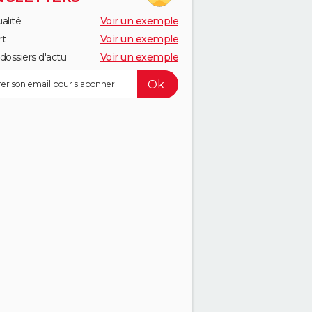
alité
Voir un exemple
rt
Voir un exemple
dossiers d'actu
Voir un exemple