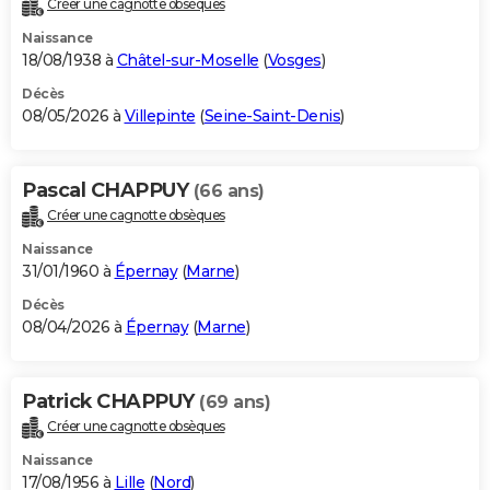
Créer une cagnotte obsèques
City break
Voyage de noces
Climat
Destinations
Voyage nature
Forum
+
PHOTO
Naissance
18/08/1938 à
Châtel-sur-Moselle
(
Vosges
)
GUIDES D'ACHAT
Décès
08/05/2026 à
Villepinte
(
Seine-Saint-Denis
)
BONS PLANS
CARTE DE VOEUX
Pascal CHAPPUY
(66 ans)
Carte Bonne année
Carte Pâques
Carte de Noël
Carte Saint-Valentin
Carte d'anniversaire
DICTIONNAIRE
Créer une cagnotte obsèques
Biographies
Expressions
Dictionnaire
Citations
Proverbes
PROGRAMME TV
Naissance
31/01/1960 à
Épernay
(
Marne
)
COPAINS D'AVANT
Décès
08/04/2026 à
Épernay
(
Marne
)
Se connecter
Collèges
Universités
Service militaire
S'inscrire
Lycées
Primaires
Entreprises
Avis de recherche
AVIS DE DÉCÈS
FORUM
Patrick CHAPPUY
(69 ans)
Lifestyle
Sport
Television
Cinema
Bricolage
Culture
Auto
Voyage
Créer une cagnotte obsèques
Naissance
17/08/1956 à
Lille
(
Nord
)