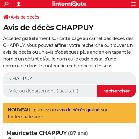
ACTUALITÉS
Connexion
S'inscrire
Avis de décès
Rechercher
Société
Education
Villes
Politique
Faits Divers
Monde
+
SPORT
Avis de décès CHAPPUY
Football
Cyclisme
Forum
Coupe du monde 2026
Tennis
Rugby
CULTURE
Accédez gratuitement sur cette page au carnet des décès des
TNT
Cinéma
Musique
Programme TV
Streaming
Sorties cinéma
+
CHAPPUY. Vous pouvez affiner votre recherche ou trouver un
FINANCE
avis de décès ou un avis d'obsèques plus ancien en tapant le
Impôts
Immobilier
Banque
Crédit
Retraite
Epargne
Risques naturels par ville
Assurance
AUTO
nom d'un défunt et/ou le nom ou le code postal d'une
commune dans le moteur de recherche ci-dessous.
Réserver un essai
Berlines
Forum auto
Essais
Citadines
SUV
+
HIGH-TECH
Meilleur smartphone
Ordinateurs
Guide high-tech
Mobiles
Internet
Jeux vidéo
+
BRICOLAGE
Aménagement intérieur
Cuisine
Jardinage
+
Forum
Extérieur
Salle de bains
Rangement
WEEK-END
Escapades
Expositions
Week-end nature
Guides de France
Patrimoine
Musées
+
LIFESTYLE
NOUVEAU :
publiez un
avis de décès gratuit
sur
Linternaute.com
Bien-être
Mode
+
Art de vivre
Loisirs
Modes de vie
SANTE
Mauricette CHAPPUY
Guide de la santé
Médicaments
+
Alimentation
Maladies
Sommeil
(87 ans)
VOYAGE