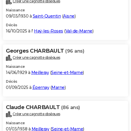
Créer une cagnotte obsèques
City break
Voyage de noces
Climat
Destinations
Voyage nature
Forum
+
PHOTO
Naissance
09/03/1930 à
Saint-Quentin
(
Aisne
)
GUIDES D'ACHAT
Décès
16/10/2025 à l'
Haÿ-les-Roses
(
Val-de-Marne
)
BONS PLANS
CARTE DE VOEUX
Georges CHARBAULT
(96 ans)
Carte Bonne année
Carte Pâques
Carte de Noël
Carte Saint-Valentin
Carte d'anniversaire
DICTIONNAIRE
Créer une cagnotte obsèques
Biographies
Expressions
Dictionnaire
Citations
Proverbes
PROGRAMME TV
Naissance
14/06/1929 à
Meilleray
(
Seine-et-Marne
)
COPAINS D'AVANT
Décès
01/09/2025 à
Épernay
(
Marne
)
Se connecter
Collèges
Universités
Service militaire
S'inscrire
Lycées
Primaires
Entreprises
Avis de recherche
AVIS DE DÉCÈS
FORUM
Claude CHARBAULT
(86 ans)
Lifestyle
Sport
Television
Cinema
Bricolage
Culture
Auto
Voyage
Créer une cagnotte obsèques
Naissance
01/03/1938 à
Meilleray
(
Seine-et-Marne
)