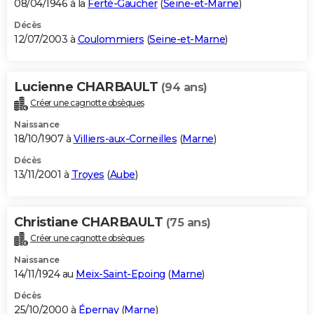
08/04/1946 à la
Ferté-Gaucher
(
Seine-et-Marne
)
Décès
12/07/2003 à
Coulommiers
(
Seine-et-Marne
)
Lucienne CHARBAULT
(94 ans)
Créer une cagnotte obsèques
Naissance
18/10/1907 à
Villiers-aux-Corneilles
(
Marne
)
Décès
13/11/2001 à
Troyes
(
Aube
)
Christiane CHARBAULT
(75 ans)
Créer une cagnotte obsèques
Naissance
14/11/1924 au
Meix-Saint-Epoing
(
Marne
)
Décès
25/10/2000 à
Épernay
(
Marne
)