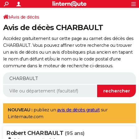
ACTUALITÉS
Connexion
S'inscrire
Avis de décès
Rechercher
Société
Education
Villes
Politique
Faits Divers
Monde
+
SPORT
Avis de décès CHARBAULT
Football
Cyclisme
Forum
Coupe du monde 2026
Tennis
Rugby
CULTURE
Accédez gratuitement sur cette page au carnet des décès des
TNT
Cinéma
Musique
Programme TV
Streaming
Sorties cinéma
+
CHARBAULT. Vous pouvez affiner votre recherche ou trouver
FINANCE
un avis de décès ou un avis d'obsèques plus ancien en tapant
Impôts
Immobilier
Banque
Crédit
Retraite
Epargne
Risques naturels par ville
Assurance
AUTO
le nom d'un défunt et/ou le nom ou le code postal d'une
commune dans le moteur de recherche ci-dessous.
Réserver un essai
Berlines
Forum auto
Essais
Citadines
SUV
+
HIGH-TECH
Meilleur smartphone
Ordinateurs
Guide high-tech
Mobiles
Internet
Jeux vidéo
+
BRICOLAGE
Aménagement intérieur
Cuisine
Jardinage
+
Forum
Extérieur
Salle de bains
Rangement
WEEK-END
Escapades
Expositions
Week-end nature
Guides de France
Patrimoine
Musées
+
LIFESTYLE
NOUVEAU :
publiez un
avis de décès gratuit
sur
Linternaute.com
Bien-être
Mode
+
Art de vivre
Loisirs
Modes de vie
SANTE
Robert CHARBAULT
Guide de la santé
Médicaments
+
Alimentation
Maladies
Sommeil
(95 ans)
VOYAGE