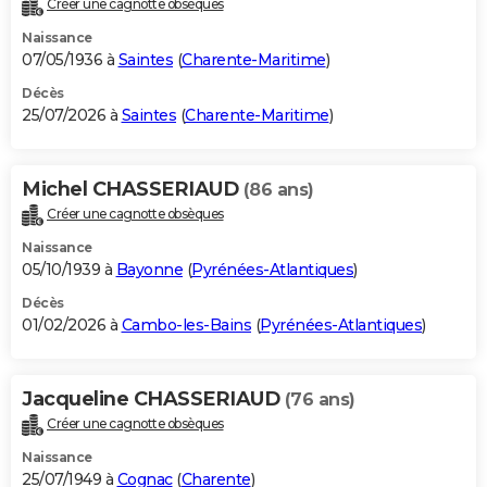
Créer une cagnotte obsèques
City break
Voyage de noces
Climat
Destinations
Voyage nature
Forum
+
PHOTO
Naissance
07/05/1936 à
Saintes
(
Charente-Maritime
)
GUIDES D'ACHAT
Décès
25/07/2026 à
Saintes
(
Charente-Maritime
)
BONS PLANS
CARTE DE VOEUX
Michel CHASSERIAUD
(86 ans)
Carte Bonne année
Carte Pâques
Carte de Noël
Carte Saint-Valentin
Carte d'anniversaire
DICTIONNAIRE
Créer une cagnotte obsèques
Biographies
Expressions
Dictionnaire
Citations
Proverbes
PROGRAMME TV
Naissance
05/10/1939 à
Bayonne
(
Pyrénées-Atlantiques
)
COPAINS D'AVANT
Décès
01/02/2026 à
Cambo-les-Bains
(
Pyrénées-Atlantiques
)
Se connecter
Collèges
Universités
Service militaire
S'inscrire
Lycées
Primaires
Entreprises
Avis de recherche
AVIS DE DÉCÈS
FORUM
Jacqueline CHASSERIAUD
(76 ans)
Lifestyle
Sport
Television
Cinema
Bricolage
Culture
Auto
Voyage
Créer une cagnotte obsèques
Naissance
25/07/1949 à
Cognac
(
Charente
)