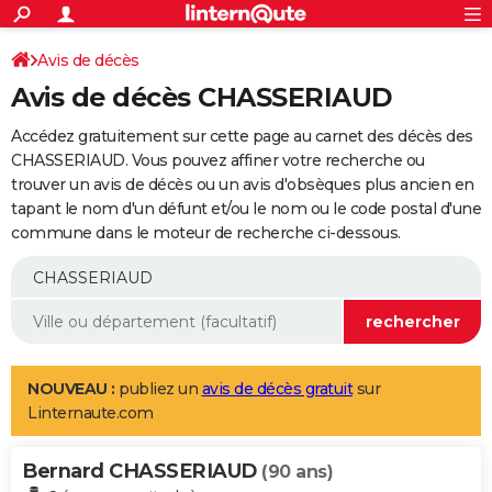
ACTUALITÉS
Connexion
S'inscrire
Avis de décès
Rechercher
Société
Education
Villes
Politique
Faits Divers
Monde
+
SPORT
Avis de décès CHASSERIAUD
Football
Cyclisme
Forum
Coupe du monde 2026
Tennis
Rugby
CULTURE
Accédez gratuitement sur cette page au carnet des décès des
TNT
Cinéma
Musique
Programme TV
Streaming
Sorties cinéma
+
CHASSERIAUD. Vous pouvez affiner votre recherche ou
FINANCE
trouver un avis de décès ou un avis d'obsèques plus ancien en
Impôts
Immobilier
Banque
Crédit
Retraite
Epargne
Risques naturels par ville
Assurance
AUTO
tapant le nom d'un défunt et/ou le nom ou le code postal d'une
commune dans le moteur de recherche ci-dessous.
Réserver un essai
Berlines
Forum auto
Essais
Citadines
SUV
+
HIGH-TECH
Meilleur smartphone
Ordinateurs
Guide high-tech
Mobiles
Internet
Jeux vidéo
+
BRICOLAGE
Aménagement intérieur
Cuisine
Jardinage
+
Forum
Extérieur
Salle de bains
Rangement
WEEK-END
Escapades
Expositions
Week-end nature
Guides de France
Patrimoine
Musées
+
LIFESTYLE
NOUVEAU :
publiez un
avis de décès gratuit
sur
Linternaute.com
Bien-être
Mode
+
Art de vivre
Loisirs
Modes de vie
SANTE
Bernard CHASSERIAUD
Guide de la santé
Médicaments
+
Alimentation
Maladies
Sommeil
(90 ans)
VOYAGE