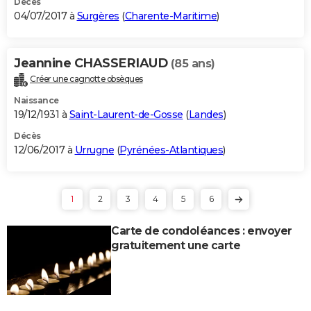
Décès
04/07/2017 à
Surgères
(
Charente-Maritime
)
Jeannine CHASSERIAUD
(85 ans)
Créer une cagnotte obsèques
Naissance
19/12/1931 à
Saint-Laurent-de-Gosse
(
Landes
)
Décès
12/06/2017 à
Urrugne
(
Pyrénées-Atlantiques
)
1
2
3
4
5
6
Carte de condoléances : envoyer
gratuitement une carte