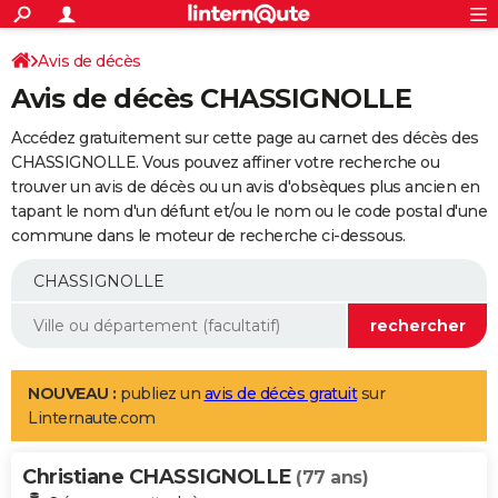
ACTUALITÉS
Connexion
S'inscrire
Avis de décès
Rechercher
Société
Education
Villes
Politique
Faits Divers
Monde
+
SPORT
Avis de décès CHASSIGNOLLE
Football
Cyclisme
Forum
Coupe du monde 2026
Tennis
Rugby
CULTURE
Accédez gratuitement sur cette page au carnet des décès des
TNT
Cinéma
Musique
Programme TV
Streaming
Sorties cinéma
+
CHASSIGNOLLE. Vous pouvez affiner votre recherche ou
FINANCE
trouver un avis de décès ou un avis d'obsèques plus ancien en
Impôts
Immobilier
Banque
Crédit
Retraite
Epargne
Risques naturels par ville
Assurance
AUTO
tapant le nom d'un défunt et/ou le nom ou le code postal d'une
commune dans le moteur de recherche ci-dessous.
Réserver un essai
Berlines
Forum auto
Essais
Citadines
SUV
+
HIGH-TECH
Meilleur smartphone
Ordinateurs
Guide high-tech
Mobiles
Internet
Jeux vidéo
+
BRICOLAGE
Aménagement intérieur
Cuisine
Jardinage
+
Forum
Extérieur
Salle de bains
Rangement
WEEK-END
Escapades
Expositions
Week-end nature
Guides de France
Patrimoine
Musées
+
LIFESTYLE
NOUVEAU :
publiez un
avis de décès gratuit
sur
Linternaute.com
Bien-être
Mode
+
Art de vivre
Loisirs
Modes de vie
SANTE
Christiane CHASSIGNOLLE
Guide de la santé
Médicaments
+
Alimentation
Maladies
Sommeil
(77 ans)
VOYAGE