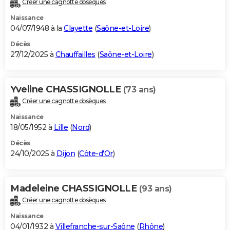
Créer une cagnotte obsèques
City break
Voyage de noces
Climat
Destinations
Voyage nature
Forum
+
PHOTO
Naissance
04/07/1948 à la
Clayette
(
Saône-et-Loire
)
GUIDES D'ACHAT
Décès
27/12/2025 à
Chauffailles
(
Saône-et-Loire
)
BONS PLANS
CARTE DE VOEUX
Yveline CHASSIGNOLLE
(73 ans)
Carte Bonne année
Carte Pâques
Carte de Noël
Carte Saint-Valentin
Carte d'anniversaire
DICTIONNAIRE
Créer une cagnotte obsèques
Biographies
Expressions
Dictionnaire
Citations
Proverbes
PROGRAMME TV
Naissance
18/05/1952 à
Lille
(
Nord
)
COPAINS D'AVANT
Décès
24/10/2025 à
Dijon
(
Côte-d'Or
)
Se connecter
Collèges
Universités
Service militaire
S'inscrire
Lycées
Primaires
Entreprises
Avis de recherche
AVIS DE DÉCÈS
FORUM
Madeleine CHASSIGNOLLE
(93 ans)
Lifestyle
Sport
Television
Cinema
Bricolage
Culture
Auto
Voyage
Créer une cagnotte obsèques
Naissance
04/01/1932 à
Villefranche-sur-Saône
(
Rhône
)