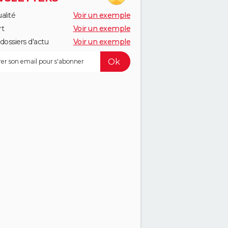
alité
Voir un exemple
rt
Voir un exemple
dossiers d'actu
Voir un exemple