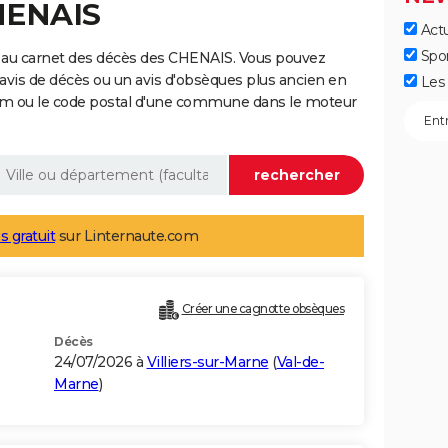
HENAIS
Actu
Spo
 au carnet des décès des CHENAIS. Vous pouvez
 avis de décès ou un avis d'obsèques plus ancien en
Les 
nom ou le code postal d'une commune dans le moteur
s gratuit
sur Linternaute.com
Créer une cagnotte obsèques
Décès
24/07/2026 à
Villiers-sur-Marne
(
Val-de-
Marne
)