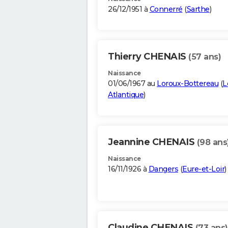
26/12/1951 à
Connerré
(
Sarthe
)
Thierry CHENAIS
(57 ans)
Naissance
01/06/1967 au
Loroux-Bottereau
(
L
Atlantique
)
Jeannine CHENAIS
(98 ans
Naissance
16/11/1926 à
Dangers
(
Eure-et-Loir
)
Claudine CHENAIS
(73 ans)