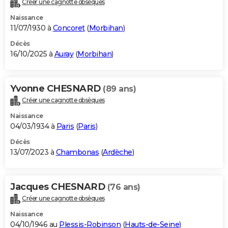
Créer une cagnotte obsèques
City break
Voyage de noces
Climat
Destinations
Voyage nature
Forum
+
PHOTO
Naissance
11/07/1930 à
Concoret
(
Morbihan
)
GUIDES D'ACHAT
Décès
16/10/2025 à
Auray
(
Morbihan
)
BONS PLANS
CARTE DE VOEUX
Yvonne CHESNARD
(89 ans)
Carte Bonne année
Carte Pâques
Carte de Noël
Carte Saint-Valentin
Carte d'anniversaire
DICTIONNAIRE
Créer une cagnotte obsèques
Biographies
Expressions
Dictionnaire
Citations
Proverbes
PROGRAMME TV
Naissance
04/03/1934 à
Paris
(
Paris
)
COPAINS D'AVANT
Décès
13/07/2023 à
Chambonas
(
Ardèche
)
Se connecter
Collèges
Universités
Service militaire
S'inscrire
Lycées
Primaires
Entreprises
Avis de recherche
AVIS DE DÉCÈS
FORUM
Jacques CHESNARD
(76 ans)
Lifestyle
Sport
Television
Cinema
Bricolage
Culture
Auto
Voyage
Créer une cagnotte obsèques
Naissance
04/10/1946 au
Plessis-Robinson
(
Hauts-de-Seine
)