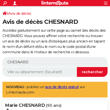
ACTUALITÉS
Connexion
S'inscrire
Avis de décès
Rechercher
Société
Education
Villes
Politique
Faits Divers
Monde
+
SPORT
Avis de décès CHESNARD
Football
Cyclisme
Forum
Coupe du monde 2026
Tennis
Rugby
CULTURE
Accédez gratuitement sur cette page au carnet des décès des
TNT
Cinéma
Musique
Programme TV
Streaming
Sorties cinéma
+
CHESNARD. Vous pouvez affiner votre recherche ou trouver
FINANCE
un avis de décès ou un avis d'obsèques plus ancien en tapant
Impôts
Immobilier
Banque
Crédit
Retraite
Epargne
Risques naturels par ville
Assurance
AUTO
le nom d'un défunt et/ou le nom ou le code postal d'une
commune dans le moteur de recherche ci-dessous.
Réserver un essai
Berlines
Forum auto
Essais
Citadines
SUV
+
HIGH-TECH
Meilleur smartphone
Ordinateurs
Guide high-tech
Mobiles
Internet
Jeux vidéo
+
BRICOLAGE
Aménagement intérieur
Cuisine
Jardinage
+
Forum
Extérieur
Salle de bains
Rangement
WEEK-END
Escapades
Expositions
Week-end nature
Guides de France
Patrimoine
Musées
+
LIFESTYLE
NOUVEAU :
publiez un
avis de décès gratuit
sur
Linternaute.com
Bien-être
Mode
+
Art de vivre
Loisirs
Modes de vie
SANTE
Marie CHESNARD
Guide de la santé
Médicaments
+
Alimentation
Maladies
Sommeil
(95 ans)
VOYAGE