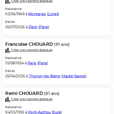
Créer une cagnotte obsèques
City break
Voyage de noces
Climat
Destinations
Voyage nature
Forum
+
PHOTO
Naissance
03/06/1949 à
Montargis
(
Loiret
)
GUIDES D'ACHAT
Décès
25/07/2026 à
Paris
(
Paris
)
BONS PLANS
CARTE DE VOEUX
Francoise CHOUARD
(91 ans)
Carte Bonne année
Carte Pâques
Carte de Noël
Carte Saint-Valentin
Carte d'anniversaire
DICTIONNAIRE
Créer une cagnotte obsèques
Biographies
Expressions
Dictionnaire
Citations
Proverbes
PROGRAMME TV
Naissance
10/08/1934 à
Paris
(
Paris
)
COPAINS D'AVANT
Décès
25/04/2026 à
Thonon-les-Bains
(
Haute-Savoie
)
Se connecter
Collèges
Universités
Service militaire
S'inscrire
Lycées
Primaires
Entreprises
Avis de recherche
AVIS DE DÉCÈS
FORUM
Remi CHOUARD
(91 ans)
Lifestyle
Sport
Television
Cinema
Bricolage
Culture
Auto
Voyage
Créer une cagnotte obsèques
Naissance
04/03/1935 à
Pont-Authou
(
Eure
)