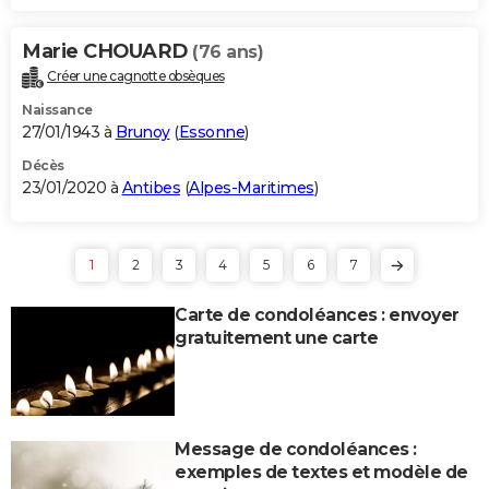
Marie CHOUARD
(76 ans)
Créer une cagnotte obsèques
Naissance
27/01/1943 à
Brunoy
(
Essonne
)
Décès
23/01/2020 à
Antibes
(
Alpes-Maritimes
)
1
2
3
4
5
6
7
Carte de condoléances : envoyer
gratuitement une carte
Message de condoléances :
exemples de textes et modèle de