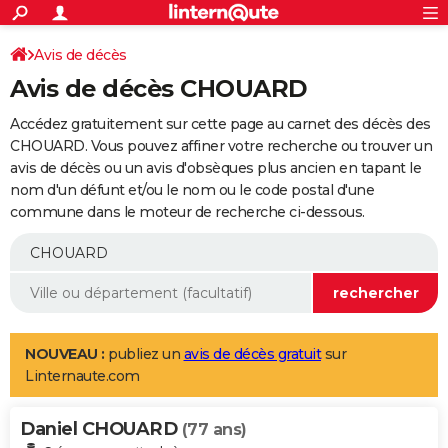
ACTUALITÉS
Connexion
S'inscrire
Avis de décès
Rechercher
Société
Education
Villes
Politique
Faits Divers
Monde
+
SPORT
Avis de décès CHOUARD
Football
Cyclisme
Forum
Coupe du monde 2026
Tennis
Rugby
CULTURE
Accédez gratuitement sur cette page au carnet des décès des
TNT
Cinéma
Musique
Programme TV
Streaming
Sorties cinéma
+
CHOUARD. Vous pouvez affiner votre recherche ou trouver un
FINANCE
avis de décès ou un avis d'obsèques plus ancien en tapant le
Impôts
Immobilier
Banque
Crédit
Retraite
Epargne
Risques naturels par ville
Assurance
AUTO
nom d'un défunt et/ou le nom ou le code postal d'une
commune dans le moteur de recherche ci-dessous.
Réserver un essai
Berlines
Forum auto
Essais
Citadines
SUV
+
HIGH-TECH
Meilleur smartphone
Ordinateurs
Guide high-tech
Mobiles
Internet
Jeux vidéo
+
BRICOLAGE
Aménagement intérieur
Cuisine
Jardinage
+
Forum
Extérieur
Salle de bains
Rangement
WEEK-END
Escapades
Expositions
Week-end nature
Guides de France
Patrimoine
Musées
+
LIFESTYLE
NOUVEAU :
publiez un
avis de décès gratuit
sur
Linternaute.com
Bien-être
Mode
+
Art de vivre
Loisirs
Modes de vie
SANTE
Daniel CHOUARD
Guide de la santé
Médicaments
+
Alimentation
Maladies
Sommeil
(77 ans)
VOYAGE