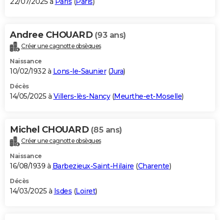
22/07/2025 à
Paris
(
Paris
)
Andree CHOUARD
(93 ans)
Créer une cagnotte obsèques
Naissance
10/02/1932 à
Lons-le-Saunier
(
Jura
)
Décès
14/05/2025 à
Villers-lès-Nancy
(
Meurthe-et-Moselle
)
Michel CHOUARD
(85 ans)
Créer une cagnotte obsèques
Naissance
16/08/1939 à
Barbezieux-Saint-Hilaire
(
Charente
)
Décès
14/03/2025 à
Isdes
(
Loiret
)