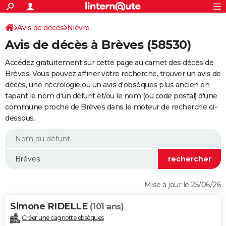
ACTUALITÉS
Connexion
S'inscrire
Avis de décès
Nièvre
Rechercher
Société
Education
Villes
Politique
Faits Divers
Monde
+
SPORT
Avis de décès à Brèves (58530)
Football
Cyclisme
Forum
Coupe du monde 2026
Tennis
Rugby
CULTURE
Accédez gratuitement sur cette page au carnet des décès de
TNT
Cinéma
Musique
Programme TV
Streaming
Sorties cinéma
+
Brèves. Vous pouvez affiner votre recherche, trouver un avis de
FINANCE
décès, une nécrologie ou un avis d'obsèques plus ancien en
Impôts
Immobilier
Banque
Crédit
Retraite
Epargne
Risques naturels par ville
Assurance
AUTO
tapant le nom d'un défunt et/ou le nom (ou code postal) d'une
commune proche de Brèves dans le moteur de recherche ci-
Réserver un essai
Berlines
Forum auto
Essais
Citadines
SUV
+
HIGH-TECH
dessous.
Meilleur smartphone
Ordinateurs
Guide high-tech
Mobiles
Internet
Jeux vidéo
+
BRICOLAGE
Aménagement intérieur
Cuisine
Jardinage
+
Forum
Extérieur
Salle de bains
Rangement
WEEK-END
Escapades
Expositions
Week-end nature
Guides de France
Patrimoine
Musées
+
LIFESTYLE
Mise à jour le 25/06/26
Bien-être
Mode
+
Art de vivre
Loisirs
Modes de vie
SANTE
Simone RIDELLE
(101 ans)
Guide de la santé
Médicaments
+
Alimentation
Maladies
Sommeil
VOYAGE
Créer une cagnotte obsèques