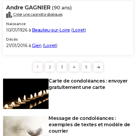
Andre GAGNIER
(90 ans)
Créer une cagnotte obsèques
Naissance
10/01/1926 à
Beaulieu-sur-Loire
(
Loiret
)
Décès
21/01/2016 à
Gien
(
Loiret
)
1
2
3
4
5
Carte de condoléances : envoyer
gratuitement une carte
Message de condoléances :
exemples de textes et modèle de
courrier