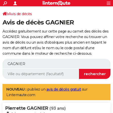
ACTUALITÉS
Connexion
S'inscrire
Avis de décès
Rechercher
Société
Education
Villes
Politique
Faits Divers
Monde
+
SPORT
Avis de décès GAGNIER
Football
Cyclisme
Forum
Coupe du monde 2026
Tennis
Rugby
CULTURE
Accédez gratuitement sur cette page au carnet des décès des
TNT
Cinéma
Musique
Programme TV
Streaming
Sorties cinéma
+
GAGNIER. Vous pouvez affiner votre recherche ou trouver un
FINANCE
avis de décès ou un avis d'obsèques plus ancien en tapant le
Impôts
Immobilier
Banque
Crédit
Retraite
Epargne
Risques naturels par ville
Assurance
AUTO
nom d'un défunt et/ou le nom ou le code postal d'une
commune dans le moteur de recherche ci-dessous.
Réserver un essai
Berlines
Forum auto
Essais
Citadines
SUV
+
HIGH-TECH
Meilleur smartphone
Ordinateurs
Guide high-tech
Mobiles
Internet
Jeux vidéo
+
BRICOLAGE
Aménagement intérieur
Cuisine
Jardinage
+
Forum
Extérieur
Salle de bains
Rangement
WEEK-END
Escapades
Expositions
Week-end nature
Guides de France
Patrimoine
Musées
+
LIFESTYLE
NOUVEAU :
publiez un
avis de décès gratuit
sur
Linternaute.com
Bien-être
Mode
+
Art de vivre
Loisirs
Modes de vie
SANTE
Pierrette GAGNIER
Guide de la santé
Médicaments
+
Alimentation
Maladies
Sommeil
(93 ans)
VOYAGE