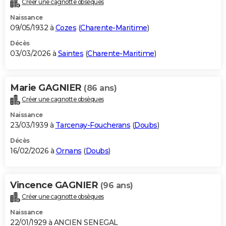
Créer une cagnotte obsèques
City break
Voyage de noces
Climat
Destinations
Voyage nature
Forum
+
PHOTO
Naissance
09/05/1932 à
Cozes
(
Charente-Maritime
)
GUIDES D'ACHAT
Décès
03/03/2026 à
Saintes
(
Charente-Maritime
)
BONS PLANS
CARTE DE VOEUX
Marie GAGNIER
(86 ans)
Carte Bonne année
Carte Pâques
Carte de Noël
Carte Saint-Valentin
Carte d'anniversaire
DICTIONNAIRE
Créer une cagnotte obsèques
Biographies
Expressions
Dictionnaire
Citations
Proverbes
PROGRAMME TV
Naissance
23/03/1939 à
Tarcenay-Foucherans
(
Doubs
)
COPAINS D'AVANT
Décès
16/02/2026 à
Ornans
(
Doubs
)
Se connecter
Collèges
Universités
Service militaire
S'inscrire
Lycées
Primaires
Entreprises
Avis de recherche
AVIS DE DÉCÈS
FORUM
Vincence GAGNIER
(96 ans)
Lifestyle
Sport
Television
Cinema
Bricolage
Culture
Auto
Voyage
Créer une cagnotte obsèques
Naissance
22/01/1929 à ANCIEN SENEGAL