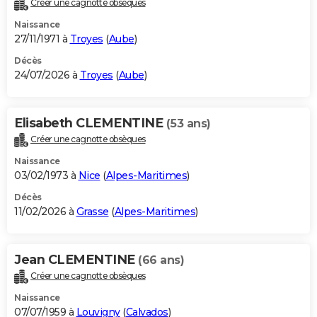
Créer une cagnotte obsèques
City break
Voyage de noces
Climat
Destinations
Voyage nature
Forum
+
PHOTO
Naissance
27/11/1971 à
Troyes
(
Aube
)
GUIDES D'ACHAT
Décès
24/07/2026 à
Troyes
(
Aube
)
BONS PLANS
CARTE DE VOEUX
Elisabeth CLEMENTINE
(53 ans)
Carte Bonne année
Carte Pâques
Carte de Noël
Carte Saint-Valentin
Carte d'anniversaire
DICTIONNAIRE
Créer une cagnotte obsèques
Biographies
Expressions
Dictionnaire
Citations
Proverbes
PROGRAMME TV
Naissance
03/02/1973 à
Nice
(
Alpes-Maritimes
)
COPAINS D'AVANT
Décès
11/02/2026 à
Grasse
(
Alpes-Maritimes
)
Se connecter
Collèges
Universités
Service militaire
S'inscrire
Lycées
Primaires
Entreprises
Avis de recherche
AVIS DE DÉCÈS
FORUM
Jean CLEMENTINE
(66 ans)
Lifestyle
Sport
Television
Cinema
Bricolage
Culture
Auto
Voyage
Créer une cagnotte obsèques
Naissance
07/07/1959 à
Louvigny
(
Calvados
)