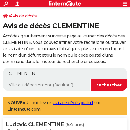
ACTUALITÉS
Connexion
S'inscrire
Avis de décès
Rechercher
Société
Education
Villes
Politique
Faits Divers
Monde
+
SPORT
Avis de décès CLEMENTINE
Football
Cyclisme
Forum
Coupe du monde 2026
Tennis
Rugby
CULTURE
Accédez gratuitement sur cette page au carnet des décès des
TNT
Cinéma
Musique
Programme TV
Streaming
Sorties cinéma
+
CLEMENTINE. Vous pouvez affiner votre recherche ou trouver
FINANCE
un avis de décès ou un avis d'obsèques plus ancien en tapant
Impôts
Immobilier
Banque
Crédit
Retraite
Epargne
Risques naturels par ville
Assurance
AUTO
le nom d'un défunt et/ou le nom ou le code postal d'une
commune dans le moteur de recherche ci-dessous.
Réserver un essai
Berlines
Forum auto
Essais
Citadines
SUV
+
HIGH-TECH
Meilleur smartphone
Ordinateurs
Guide high-tech
Mobiles
Internet
Jeux vidéo
+
BRICOLAGE
Aménagement intérieur
Cuisine
Jardinage
+
Forum
Extérieur
Salle de bains
Rangement
WEEK-END
Escapades
Expositions
Week-end nature
Guides de France
Patrimoine
Musées
+
LIFESTYLE
NOUVEAU :
publiez un
avis de décès gratuit
sur
Linternaute.com
Bien-être
Mode
+
Art de vivre
Loisirs
Modes de vie
SANTE
Ludovic CLEMENTINE
Guide de la santé
Médicaments
+
Alimentation
Maladies
Sommeil
(54 ans)
VOYAGE