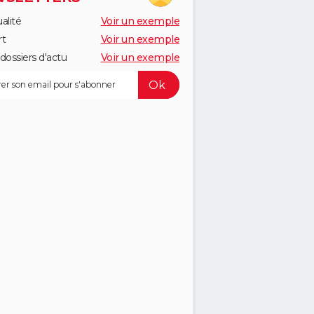
alité
Voir un exemple
rt
Voir un exemple
dossiers d'actu
Voir un exemple