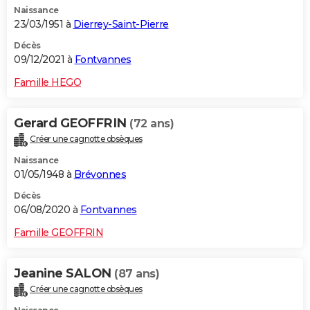
Naissance
City break
Voyage de noces
Climat
Destinations
Voyage nature
Forum
+
PHOTO
23/03/1951 à
Dierrey-Saint-Pierre
GUIDES D'ACHAT
Décès
09/12/2021 à
Fontvannes
BONS PLANS
Famille HEGO
CARTE DE VOEUX
Gerard GEOFFRIN
(72 ans)
Carte Bonne année
Carte Pâques
Carte de Noël
Carte Saint-Valentin
Carte d'anniversaire
DICTIONNAIRE
Créer une cagnotte obsèques
Biographies
Expressions
Dictionnaire
Citations
Proverbes
PROGRAMME TV
Naissance
01/05/1948 à
Brévonnes
COPAINS D'AVANT
Décès
06/08/2020 à
Fontvannes
Se connecter
Collèges
Universités
Service militaire
S'inscrire
Lycées
Primaires
Entreprises
Avis de recherche
AVIS DE DÉCÈS
Famille GEOFFRIN
FORUM
Lifestyle
Sport
Television
Cinema
Bricolage
Culture
Auto
Voyage
Jeanine SALON
(87 ans)
Créer une cagnotte obsèques