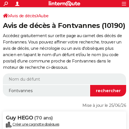
ACTUALITÉS
Connexion
S'inscrire
Avis de décès
Aube
Rechercher
Société
Education
Villes
Politique
Faits Divers
Monde
+
SPORT
Avis de décès à Fontvannes (10190)
Football
Cyclisme
Forum
Coupe du monde 2026
Tennis
Rugby
CULTURE
Accédez gratuitement sur cette page au carnet des décès de
TNT
Cinéma
Musique
Programme TV
Streaming
Sorties cinéma
+
Fontvannes. Vous pouvez affiner votre recherche, trouver un
FINANCE
avis de décès, une nécrologie ou un avis d'obsèques plus
Impôts
Immobilier
Banque
Crédit
Retraite
Epargne
Risques naturels par ville
Assurance
AUTO
ancien en tapant le nom d'un défunt et/ou le nom (ou code
postal) d'une commune proche de Fontvannes dans le
Réserver un essai
Berlines
Forum auto
Essais
Citadines
SUV
+
HIGH-TECH
moteur de recherche ci-dessous.
Meilleur smartphone
Ordinateurs
Guide high-tech
Mobiles
Internet
Jeux vidéo
+
BRICOLAGE
Aménagement intérieur
Cuisine
Jardinage
+
Forum
Extérieur
Salle de bains
Rangement
WEEK-END
Escapades
Expositions
Week-end nature
Guides de France
Patrimoine
Musées
+
LIFESTYLE
Mise à jour le 25/06/26
Bien-être
Mode
+
Art de vivre
Loisirs
Modes de vie
SANTE
Guy HEGO
(70 ans)
Guide de la santé
Médicaments
+
Alimentation
Maladies
Sommeil
VOYAGE
Créer une cagnotte obsèques