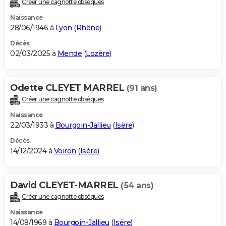
Créer une cagnotte obsèques
City break
Voyage de noces
Climat
Destinations
Voyage nature
Forum
+
PHOTO
Naissance
28/06/1946 à
Lyon
(
Rhône
)
GUIDES D'ACHAT
Décès
02/03/2025 à
Mende
(
Lozère
)
BONS PLANS
CARTE DE VOEUX
Odette CLEYET MARREL
(91 ans)
Carte Bonne année
Carte Pâques
Carte de Noël
Carte Saint-Valentin
Carte d'anniversaire
DICTIONNAIRE
Créer une cagnotte obsèques
Biographies
Expressions
Dictionnaire
Citations
Proverbes
PROGRAMME TV
Naissance
22/03/1933 à
Bourgoin-Jallieu
(
Isère
)
COPAINS D'AVANT
Décès
14/12/2024 à
Voiron
(
Isère
)
Se connecter
Collèges
Universités
Service militaire
S'inscrire
Lycées
Primaires
Entreprises
Avis de recherche
AVIS DE DÉCÈS
FORUM
David CLEYET-MARREL
(54 ans)
Lifestyle
Sport
Television
Cinema
Bricolage
Culture
Auto
Voyage
Créer une cagnotte obsèques
Naissance
14/08/1969 à
Bourgoin-Jallieu
(
Isère
)