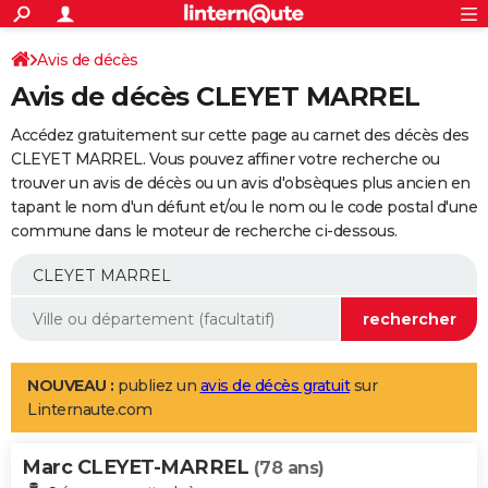
ACTUALITÉS
Connexion
S'inscrire
Avis de décès
Rechercher
Société
Education
Villes
Politique
Faits Divers
Monde
+
SPORT
Avis de décès CLEYET MARREL
Football
Cyclisme
Forum
Coupe du monde 2026
Tennis
Rugby
CULTURE
Accédez gratuitement sur cette page au carnet des décès des
TNT
Cinéma
Musique
Programme TV
Streaming
Sorties cinéma
+
CLEYET MARREL. Vous pouvez affiner votre recherche ou
FINANCE
trouver un avis de décès ou un avis d'obsèques plus ancien en
Impôts
Immobilier
Banque
Crédit
Retraite
Epargne
Risques naturels par ville
Assurance
AUTO
tapant le nom d'un défunt et/ou le nom ou le code postal d'une
commune dans le moteur de recherche ci-dessous.
Réserver un essai
Berlines
Forum auto
Essais
Citadines
SUV
+
HIGH-TECH
Meilleur smartphone
Ordinateurs
Guide high-tech
Mobiles
Internet
Jeux vidéo
+
BRICOLAGE
Aménagement intérieur
Cuisine
Jardinage
+
Forum
Extérieur
Salle de bains
Rangement
WEEK-END
Escapades
Expositions
Week-end nature
Guides de France
Patrimoine
Musées
+
LIFESTYLE
NOUVEAU :
publiez un
avis de décès gratuit
sur
Linternaute.com
Bien-être
Mode
+
Art de vivre
Loisirs
Modes de vie
SANTE
Marc CLEYET-MARREL
Guide de la santé
Médicaments
+
Alimentation
Maladies
Sommeil
(78 ans)
VOYAGE