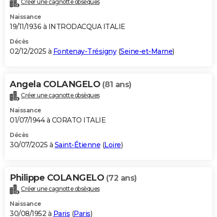
Créer une cagnotte obsèques
City break
Voyage de noces
Climat
Destinations
Voyage nature
Forum
+
PHOTO
Naissance
19/11/1936 à INTRODACQUA ITALIE
GUIDES D'ACHAT
Décès
02/12/2025 à
Fontenay-Trésigny
(
Seine-et-Marne
)
BONS PLANS
CARTE DE VOEUX
Angela COLANGELO
(81 ans)
Carte Bonne année
Carte Pâques
Carte de Noël
Carte Saint-Valentin
Carte d'anniversaire
DICTIONNAIRE
Créer une cagnotte obsèques
Biographies
Expressions
Dictionnaire
Citations
Proverbes
PROGRAMME TV
Naissance
01/07/1944 à CORATO ITALIE
COPAINS D'AVANT
Décès
30/07/2025 à
Saint-Étienne
(
Loire
)
Se connecter
Collèges
Universités
Service militaire
S'inscrire
Lycées
Primaires
Entreprises
Avis de recherche
AVIS DE DÉCÈS
FORUM
Philippe COLANGELO
(72 ans)
Lifestyle
Sport
Television
Cinema
Bricolage
Culture
Auto
Voyage
Créer une cagnotte obsèques
Naissance
30/08/1952 à
Paris
(
Paris
)