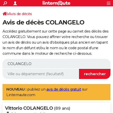
ACTUALITÉS
Connexion
S'inscrire
Avis de décès
Rechercher
Société
Education
Villes
Politique
Faits Divers
Monde
+
SPORT
Avis de décès COLANGELO
Football
Cyclisme
Forum
Coupe du monde 2026
Tennis
Rugby
CULTURE
Accédez gratuitement sur cette page au carnet des décès des
TNT
Cinéma
Musique
Programme TV
Streaming
Sorties cinéma
+
COLANGELO. Vous pouvez affiner votre recherche ou trouver
FINANCE
un avis de décès ou un avis d'obsèques plus ancien en tapant
Impôts
Immobilier
Banque
Crédit
Retraite
Epargne
Risques naturels par ville
Assurance
AUTO
le nom d'un défunt et/ou le nom ou le code postal d'une
commune dans le moteur de recherche ci-dessous.
Réserver un essai
Berlines
Forum auto
Essais
Citadines
SUV
+
HIGH-TECH
Meilleur smartphone
Ordinateurs
Guide high-tech
Mobiles
Internet
Jeux vidéo
+
BRICOLAGE
Aménagement intérieur
Cuisine
Jardinage
+
Forum
Extérieur
Salle de bains
Rangement
WEEK-END
Escapades
Expositions
Week-end nature
Guides de France
Patrimoine
Musées
+
LIFESTYLE
NOUVEAU :
publiez un
avis de décès gratuit
sur
Linternaute.com
Bien-être
Mode
+
Art de vivre
Loisirs
Modes de vie
SANTE
Vittorio COLANGELO
Guide de la santé
Médicaments
+
Alimentation
Maladies
Sommeil
(89 ans)
VOYAGE