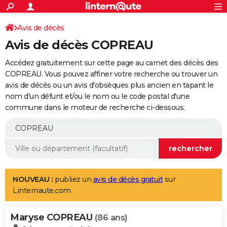
ACTUALITÉS
Connexion
S'inscrire
Avis de décès
Rechercher
Société
Education
Villes
Politique
Faits Divers
Monde
+
SPORT
Avis de décès COPREAU
Football
Cyclisme
Forum
Coupe du monde 2026
Tennis
Rugby
CULTURE
Accédez gratuitement sur cette page au carnet des décès des
TNT
Cinéma
Musique
Programme TV
Streaming
Sorties cinéma
+
COPREAU. Vous pouvez affiner votre recherche ou trouver un
FINANCE
avis de décès ou un avis d'obsèques plus ancien en tapant le
Impôts
Immobilier
Banque
Crédit
Retraite
Epargne
Risques naturels par ville
Assurance
AUTO
nom d'un défunt et/ou le nom ou le code postal d'une
commune dans le moteur de recherche ci-dessous.
Réserver un essai
Berlines
Forum auto
Essais
Citadines
SUV
+
HIGH-TECH
Meilleur smartphone
Ordinateurs
Guide high-tech
Mobiles
Internet
Jeux vidéo
+
BRICOLAGE
Aménagement intérieur
Cuisine
Jardinage
+
Forum
Extérieur
Salle de bains
Rangement
WEEK-END
Escapades
Expositions
Week-end nature
Guides de France
Patrimoine
Musées
+
LIFESTYLE
NOUVEAU :
publiez un
avis de décès gratuit
sur
Linternaute.com
Bien-être
Mode
+
Art de vivre
Loisirs
Modes de vie
SANTE
Maryse COPREAU
Guide de la santé
Médicaments
+
Alimentation
Maladies
Sommeil
(86 ans)
VOYAGE