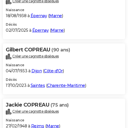
Créer une cagnotte obsèques
City break
Voyage de noces
Climat
Destinations
Voyage nature
Forum
+
PHOTO
Naissance
18/08/1938 à
Épernay
(
Marne
)
GUIDES D'ACHAT
Décès
02/07/2025 à
Épernay
(
Marne
)
BONS PLANS
CARTE DE VOEUX
Gilbert COPREAU
(90 ans)
Carte Bonne année
Carte Pâques
Carte de Noël
Carte Saint-Valentin
Carte d'anniversaire
DICTIONNAIRE
Créer une cagnotte obsèques
Biographies
Expressions
Dictionnaire
Citations
Proverbes
PROGRAMME TV
Naissance
04/07/1933 à
Dijon
(
Côte-d'Or
)
COPAINS D'AVANT
Décès
17/10/2023 à
Saintes
(
Charente-Maritime
)
Se connecter
Collèges
Universités
Service militaire
S'inscrire
Lycées
Primaires
Entreprises
Avis de recherche
AVIS DE DÉCÈS
FORUM
Jackie COPREAU
(75 ans)
Lifestyle
Sport
Television
Cinema
Bricolage
Culture
Auto
Voyage
Créer une cagnotte obsèques
Naissance
27/02/1948 à
Reims
(
Marne
)