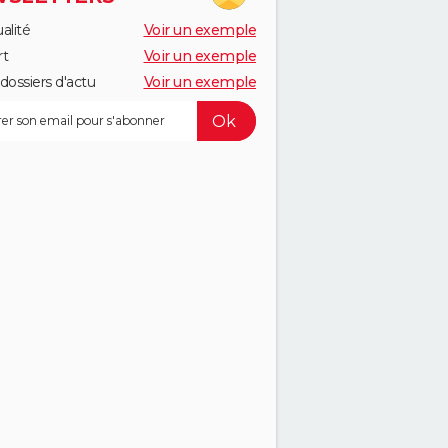
alité
Voir un exemple
rt
Voir un exemple
dossiers d'actu
Voir un exemple