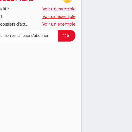
alité
Voir un exemple
rt
Voir un exemple
dossiers d'actu
Voir un exemple