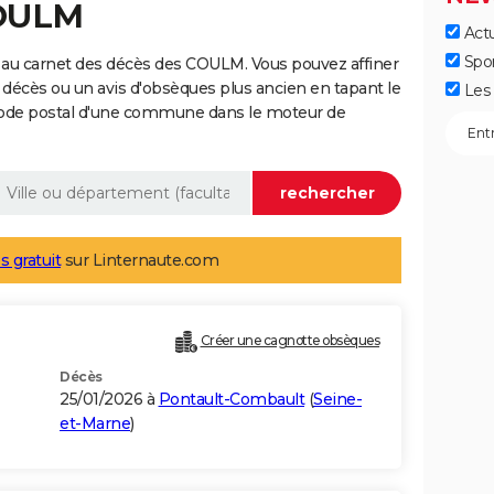
COULM
Actu
Spo
 au carnet des décès des COULM. Vous pouvez affiner
 décès ou un avis d'obsèques plus ancien en tapant le
Les 
code postal d'une commune dans le moteur de
s gratuit
sur Linternaute.com
Créer une cagnotte obsèques
Décès
25/01/2026 à
Pontault-Combault
(
Seine-
et-Marne
)