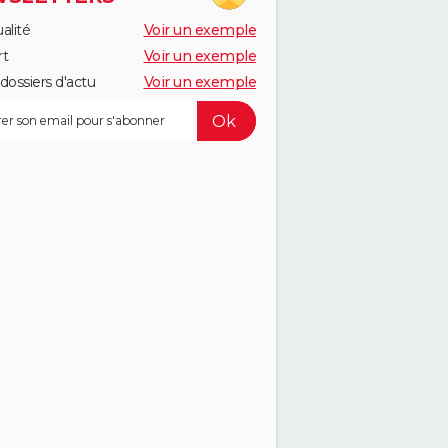
alité
Voir un exemple
rt
Voir un exemple
dossiers d'actu
Voir un exemple