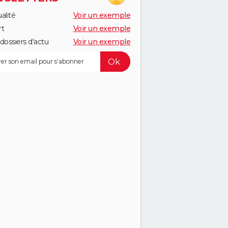
alité
Voir un exemple
rt
Voir un exemple
dossiers d'actu
Voir un exemple