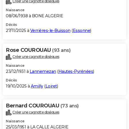
Créer une cagnotte obsèques
City break
Voyage de noces
Climat
Destinations
Voyage nature
Forum
+
PHOTO
Naissance
08/06/1938 à BONE ALGERIE
GUIDES D'ACHAT
Décès
27/11/2025 à
Verrières-le-Buisson
(
Essonne
)
BONS PLANS
CARTE DE VOEUX
Rose COUROUAU
(93 ans)
Carte Bonne année
Carte Pâques
Carte de Noël
Carte Saint-Valentin
Carte d'anniversaire
DICTIONNAIRE
Créer une cagnotte obsèques
Biographies
Expressions
Dictionnaire
Citations
Proverbes
PROGRAMME TV
Naissance
23/12/1931 à
Lannemezan
(
Hautes-Pyrénées
)
COPAINS D'AVANT
Décès
19/10/2025 à
Amilly
(
Loiret
)
Se connecter
Collèges
Universités
Service militaire
S'inscrire
Lycées
Primaires
Entreprises
Avis de recherche
AVIS DE DÉCÈS
FORUM
Bernard COUROUAU
(73 ans)
Lifestyle
Sport
Television
Cinema
Bricolage
Culture
Auto
Voyage
Créer une cagnotte obsèques
Naissance
25/03/1951 à LA CALLE ALGERIE