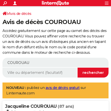
ACTUALITÉS
Connexion
S'inscrire
Avis de décès
Rechercher
Société
Education
Villes
Politique
Faits Divers
Monde
+
SPORT
Avis de décès COUROUAU
Football
Cyclisme
Forum
Coupe du monde 2026
Tennis
Rugby
CULTURE
Accédez gratuitement sur cette page au carnet des décès des
TNT
Cinéma
Musique
Programme TV
Streaming
Sorties cinéma
+
COUROUAU. Vous pouvez affiner votre recherche ou trouver
FINANCE
un avis de décès ou un avis d'obsèques plus ancien en tapant
Impôts
Immobilier
Banque
Crédit
Retraite
Epargne
Risques naturels par ville
Assurance
AUTO
le nom d'un défunt et/ou le nom ou le code postal d'une
commune dans le moteur de recherche ci-dessous.
Réserver un essai
Berlines
Forum auto
Essais
Citadines
SUV
+
HIGH-TECH
Meilleur smartphone
Ordinateurs
Guide high-tech
Mobiles
Internet
Jeux vidéo
+
BRICOLAGE
Aménagement intérieur
Cuisine
Jardinage
+
Forum
Extérieur
Salle de bains
Rangement
WEEK-END
Escapades
Expositions
Week-end nature
Guides de France
Patrimoine
Musées
+
LIFESTYLE
NOUVEAU :
publiez un
avis de décès gratuit
sur
Linternaute.com
Bien-être
Mode
+
Art de vivre
Loisirs
Modes de vie
SANTE
Jacqueline COUROUAU
Guide de la santé
Médicaments
+
Alimentation
Maladies
Sommeil
(87 ans)
VOYAGE