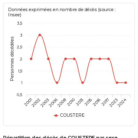
Données exprimées en nombre de décès (source :
Insee)
3,5
3
Personnes décédées
2,5
2
1,5
1
0,5
2002
2008
2015
2023
2003
2010
2016
2024
2001
2006
2013
2017
COUSTERE
Répartition des décès de COUSTERE par sexe