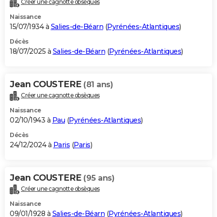
Créer une cagnotte obsèques
City break
Voyage de noces
Climat
Destinations
Voyage nature
Forum
+
PHOTO
Naissance
15/07/1934 à
Salies-de-Béarn
(
Pyrénées-Atlantiques
)
GUIDES D'ACHAT
Décès
18/07/2025 à
Salies-de-Béarn
(
Pyrénées-Atlantiques
)
BONS PLANS
CARTE DE VOEUX
Jean COUSTERE
(81 ans)
Carte Bonne année
Carte Pâques
Carte de Noël
Carte Saint-Valentin
Carte d'anniversaire
DICTIONNAIRE
Créer une cagnotte obsèques
Biographies
Expressions
Dictionnaire
Citations
Proverbes
PROGRAMME TV
Naissance
02/10/1943 à
Pau
(
Pyrénées-Atlantiques
)
COPAINS D'AVANT
Décès
24/12/2024 à
Paris
(
Paris
)
Se connecter
Collèges
Universités
Service militaire
S'inscrire
Lycées
Primaires
Entreprises
Avis de recherche
AVIS DE DÉCÈS
FORUM
Jean COUSTERE
(95 ans)
Lifestyle
Sport
Television
Cinema
Bricolage
Culture
Auto
Voyage
Créer une cagnotte obsèques
Naissance
09/01/1928 à
Salies-de-Béarn
(
Pyrénées-Atlantiques
)