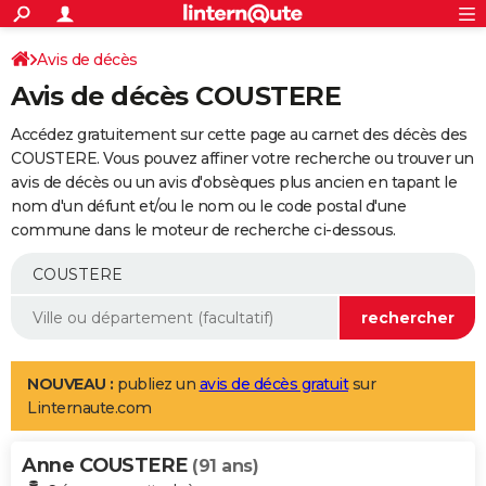
ACTUALITÉS
Connexion
S'inscrire
Avis de décès
Rechercher
Société
Education
Villes
Politique
Faits Divers
Monde
+
SPORT
Avis de décès COUSTERE
Football
Cyclisme
Forum
Coupe du monde 2026
Tennis
Rugby
CULTURE
Accédez gratuitement sur cette page au carnet des décès des
TNT
Cinéma
Musique
Programme TV
Streaming
Sorties cinéma
+
COUSTERE. Vous pouvez affiner votre recherche ou trouver un
FINANCE
avis de décès ou un avis d'obsèques plus ancien en tapant le
Impôts
Immobilier
Banque
Crédit
Retraite
Epargne
Risques naturels par ville
Assurance
AUTO
nom d'un défunt et/ou le nom ou le code postal d'une
commune dans le moteur de recherche ci-dessous.
Réserver un essai
Berlines
Forum auto
Essais
Citadines
SUV
+
HIGH-TECH
Meilleur smartphone
Ordinateurs
Guide high-tech
Mobiles
Internet
Jeux vidéo
+
BRICOLAGE
Aménagement intérieur
Cuisine
Jardinage
+
Forum
Extérieur
Salle de bains
Rangement
WEEK-END
Escapades
Expositions
Week-end nature
Guides de France
Patrimoine
Musées
+
LIFESTYLE
NOUVEAU :
publiez un
avis de décès gratuit
sur
Linternaute.com
Bien-être
Mode
+
Art de vivre
Loisirs
Modes de vie
SANTE
Anne COUSTERE
Guide de la santé
Médicaments
+
Alimentation
Maladies
Sommeil
(91 ans)
VOYAGE