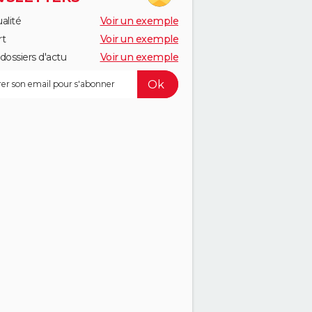
alité
Voir un exemple
rt
Voir un exemple
dossiers d'actu
Voir un exemple