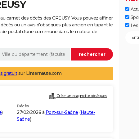
REUSY
Actu
Spo
 au carnet des décès des CREUSY. Vous pouvez affiner
 décès ou un avis d'obsèques plus ancien en tapant le
Les 
code postal d'une commune dans le moteur de
s gratuit
sur Linternaute.com
Créer une cagnotte obsèques
Décès
e
)
27/02/2026 à
Port-sur-Saône
(
Haute-
Saône
)