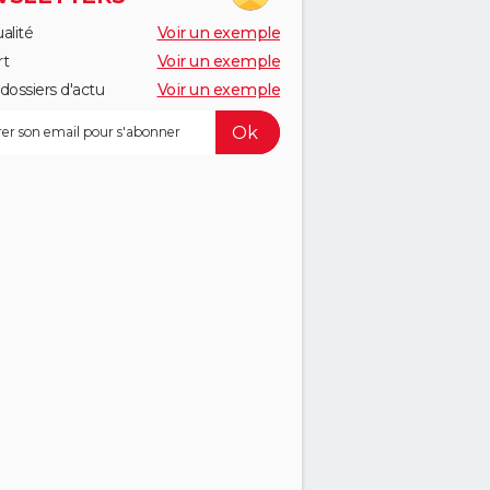
alité
Voir un exemple
rt
Voir un exemple
dossiers d'actu
Voir un exemple