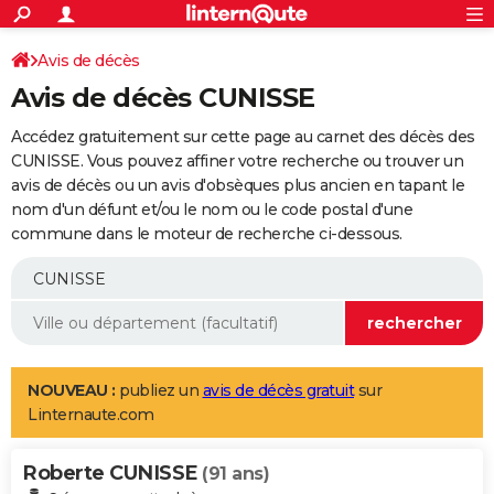
ACTUALITÉS
Connexion
S'inscrire
Avis de décès
Rechercher
Société
Education
Villes
Politique
Faits Divers
Monde
+
SPORT
Avis de décès CUNISSE
Football
Cyclisme
Forum
Coupe du monde 2026
Tennis
Rugby
CULTURE
Accédez gratuitement sur cette page au carnet des décès des
TNT
Cinéma
Musique
Programme TV
Streaming
Sorties cinéma
+
CUNISSE. Vous pouvez affiner votre recherche ou trouver un
FINANCE
avis de décès ou un avis d'obsèques plus ancien en tapant le
Impôts
Immobilier
Banque
Crédit
Retraite
Epargne
Risques naturels par ville
Assurance
AUTO
nom d'un défunt et/ou le nom ou le code postal d'une
commune dans le moteur de recherche ci-dessous.
Réserver un essai
Berlines
Forum auto
Essais
Citadines
SUV
+
HIGH-TECH
Meilleur smartphone
Ordinateurs
Guide high-tech
Mobiles
Internet
Jeux vidéo
+
BRICOLAGE
Aménagement intérieur
Cuisine
Jardinage
+
Forum
Extérieur
Salle de bains
Rangement
WEEK-END
Escapades
Expositions
Week-end nature
Guides de France
Patrimoine
Musées
+
LIFESTYLE
NOUVEAU :
publiez un
avis de décès gratuit
sur
Linternaute.com
Bien-être
Mode
+
Art de vivre
Loisirs
Modes de vie
SANTE
Roberte CUNISSE
Guide de la santé
Médicaments
+
Alimentation
Maladies
Sommeil
(91 ans)
VOYAGE