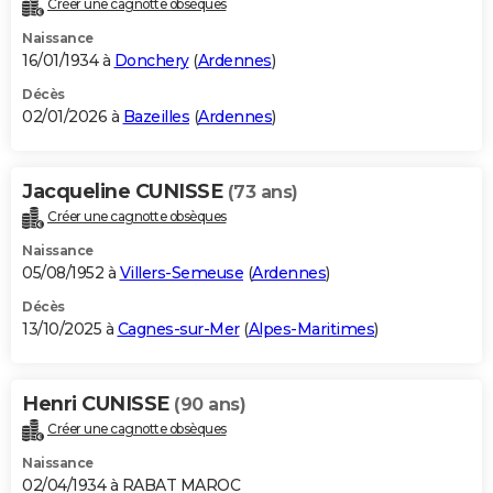
Créer une cagnotte obsèques
City break
Voyage de noces
Climat
Destinations
Voyage nature
Forum
+
PHOTO
Naissance
16/01/1934 à
Donchery
(
Ardennes
)
GUIDES D'ACHAT
Décès
02/01/2026 à
Bazeilles
(
Ardennes
)
BONS PLANS
CARTE DE VOEUX
Jacqueline CUNISSE
(73 ans)
Carte Bonne année
Carte Pâques
Carte de Noël
Carte Saint-Valentin
Carte d'anniversaire
DICTIONNAIRE
Créer une cagnotte obsèques
Biographies
Expressions
Dictionnaire
Citations
Proverbes
PROGRAMME TV
Naissance
05/08/1952 à
Villers-Semeuse
(
Ardennes
)
COPAINS D'AVANT
Décès
13/10/2025 à
Cagnes-sur-Mer
(
Alpes-Maritimes
)
Se connecter
Collèges
Universités
Service militaire
S'inscrire
Lycées
Primaires
Entreprises
Avis de recherche
AVIS DE DÉCÈS
FORUM
Henri CUNISSE
(90 ans)
Lifestyle
Sport
Television
Cinema
Bricolage
Culture
Auto
Voyage
Créer une cagnotte obsèques
Naissance
02/04/1934 à RABAT MAROC