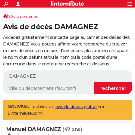
ACTUALITÉS
Connexion
S'inscrire
Avis de décès
Rechercher
Société
Education
Villes
Politique
Faits Divers
Monde
+
SPORT
Avis de décès DAMAGNEZ
Football
Cyclisme
Forum
Coupe du monde 2026
Tennis
Rugby
CULTURE
Accédez gratuitement sur cette page au carnet des décès des
TNT
Cinéma
Musique
Programme TV
Streaming
Sorties cinéma
+
DAMAGNEZ. Vous pouvez affiner votre recherche ou trouver
FINANCE
un avis de décès ou un avis d'obsèques plus ancien en tapant
Impôts
Immobilier
Banque
Crédit
Retraite
Epargne
Risques naturels par ville
Assurance
AUTO
le nom d'un défunt et/ou le nom ou le code postal d'une
commune dans le moteur de recherche ci-dessous.
Réserver un essai
Berlines
Forum auto
Essais
Citadines
SUV
+
HIGH-TECH
Meilleur smartphone
Ordinateurs
Guide high-tech
Mobiles
Internet
Jeux vidéo
+
BRICOLAGE
Aménagement intérieur
Cuisine
Jardinage
+
Forum
Extérieur
Salle de bains
Rangement
WEEK-END
Escapades
Expositions
Week-end nature
Guides de France
Patrimoine
Musées
+
LIFESTYLE
NOUVEAU :
publiez un
avis de décès gratuit
sur
Linternaute.com
Bien-être
Mode
+
Art de vivre
Loisirs
Modes de vie
SANTE
Manuel DAMAGNEZ
Guide de la santé
Médicaments
+
Alimentation
Maladies
Sommeil
(47 ans)
VOYAGE