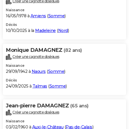
Créer une cagnotte obsèques
City break
Voyage de noces
Climat
Destinations
Voyage nature
Forum
+
PHOTO
Naissance
16/05/1978 à
Amiens
(
Somme
)
GUIDES D'ACHAT
Décès
10/10/2025 à la
Madeleine
(
Nord
)
BONS PLANS
CARTE DE VOEUX
Monique DAMAGNEZ
(82 ans)
Carte Bonne année
Carte Pâques
Carte de Noël
Carte Saint-Valentin
Carte d'anniversaire
DICTIONNAIRE
Créer une cagnotte obsèques
Biographies
Expressions
Dictionnaire
Citations
Proverbes
PROGRAMME TV
Naissance
29/09/1942 à
Naours
(
Somme
)
COPAINS D'AVANT
Décès
24/09/2025 à
Talmas
(
Somme
)
Se connecter
Collèges
Universités
Service militaire
S'inscrire
Lycées
Primaires
Entreprises
Avis de recherche
AVIS DE DÉCÈS
FORUM
Jean-pierre DAMAGNEZ
(65 ans)
Lifestyle
Sport
Television
Cinema
Bricolage
Culture
Auto
Voyage
Créer une cagnotte obsèques
Naissance
03/02/1960 à
Auxi-le-Château
(
Pas-de-Calais
)