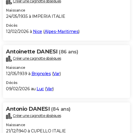
Créer une cagnotte obsèques
City break
Voyage de noces
Climat
Destinations
Voyage nature
Forum
+
PHOTO
Naissance
24/05/1935 à IMPERIA ITALIE
GUIDES D'ACHAT
Décès
12/02/2026 à
Nice
(
Alpes-Maritimes
)
BONS PLANS
CARTE DE VOEUX
Antoinette DANESI
(86 ans)
Carte Bonne année
Carte Pâques
Carte de Noël
Carte Saint-Valentin
Carte d'anniversaire
DICTIONNAIRE
Créer une cagnotte obsèques
Biographies
Expressions
Dictionnaire
Citations
Proverbes
PROGRAMME TV
Naissance
12/05/1939 à
Brignoles
(
Var
)
COPAINS D'AVANT
Décès
09/02/2026 au
Luc
(
Var
)
Se connecter
Collèges
Universités
Service militaire
S'inscrire
Lycées
Primaires
Entreprises
Avis de recherche
AVIS DE DÉCÈS
FORUM
Antonio DANESI
(84 ans)
Lifestyle
Sport
Television
Cinema
Bricolage
Culture
Auto
Voyage
Créer une cagnotte obsèques
Naissance
21/12/1940 à CUPELLO ITALIE