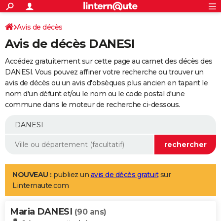
ACTUALITÉS
Connexion
S'inscrire
Avis de décès
Rechercher
Société
Education
Villes
Politique
Faits Divers
Monde
+
SPORT
Avis de décès DANESI
Football
Cyclisme
Forum
Coupe du monde 2026
Tennis
Rugby
CULTURE
Accédez gratuitement sur cette page au carnet des décès des
TNT
Cinéma
Musique
Programme TV
Streaming
Sorties cinéma
+
DANESI. Vous pouvez affiner votre recherche ou trouver un
FINANCE
avis de décès ou un avis d'obsèques plus ancien en tapant le
Impôts
Immobilier
Banque
Crédit
Retraite
Epargne
Risques naturels par ville
Assurance
AUTO
nom d'un défunt et/ou le nom ou le code postal d'une
commune dans le moteur de recherche ci-dessous.
Réserver un essai
Berlines
Forum auto
Essais
Citadines
SUV
+
HIGH-TECH
Meilleur smartphone
Ordinateurs
Guide high-tech
Mobiles
Internet
Jeux vidéo
+
BRICOLAGE
Aménagement intérieur
Cuisine
Jardinage
+
Forum
Extérieur
Salle de bains
Rangement
WEEK-END
Escapades
Expositions
Week-end nature
Guides de France
Patrimoine
Musées
+
LIFESTYLE
NOUVEAU :
publiez un
avis de décès gratuit
sur
Linternaute.com
Bien-être
Mode
+
Art de vivre
Loisirs
Modes de vie
SANTE
Maria DANESI
Guide de la santé
Médicaments
+
Alimentation
Maladies
Sommeil
(90 ans)
VOYAGE