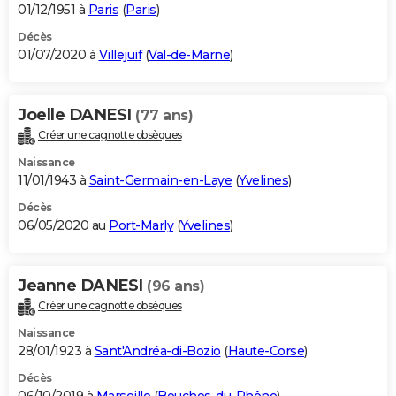
01/12/1951 à
Paris
(
Paris
)
Décès
01/07/2020 à
Villejuif
(
Val-de-Marne
)
Joelle DANESI
(77 ans)
Créer une cagnotte obsèques
Naissance
11/01/1943 à
Saint-Germain-en-Laye
(
Yvelines
)
Décès
06/05/2020 au
Port-Marly
(
Yvelines
)
Jeanne DANESI
(96 ans)
Créer une cagnotte obsèques
Naissance
28/01/1923 à
Sant'Andréa-di-Bozio
(
Haute-Corse
)
Décès