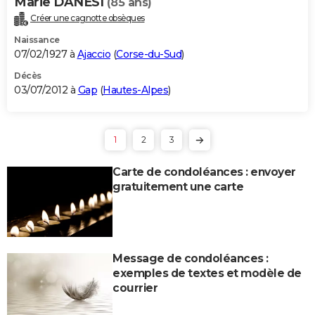
Marie DANESI
(85 ans)
Créer une cagnotte obsèques
Naissance
07/02/1927 à
Ajaccio
(
Corse-du-Sud
)
Décès
03/07/2012 à
Gap
(
Hautes-Alpes
)
1
2
3
Carte de condoléances : envoyer
gratuitement une carte
Message de condoléances :
exemples de textes et modèle de
courrier