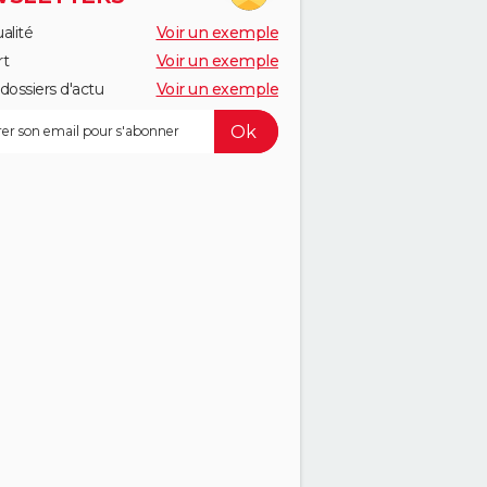
alité
Voir un exemple
rt
Voir un exemple
dossiers d'actu
Voir un exemple