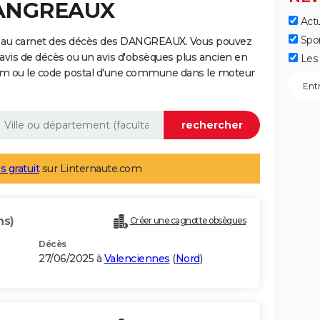
DANGREAUX
Actu
Spo
e au carnet des décès des DANGREAUX. Vous pouvez
 avis de décès ou un avis d'obsèques plus ancien en
Les 
nom ou le code postal d'une commune dans le moteur
s gratuit
sur Linternaute.com
ns)
Créer une cagnotte obsèques
Décès
27/06/2025 à
Valenciennes
(
Nord
)