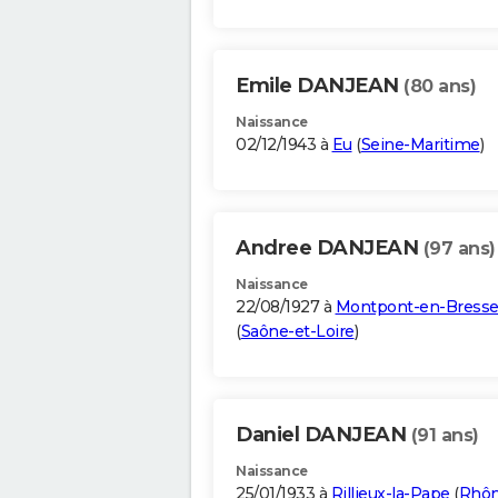
Emile DANJEAN
(80 ans)
Naissance
02/12/1943 à
Eu
(
Seine-Maritime
)
Andree DANJEAN
(97 ans)
Naissance
22/08/1927 à
Montpont-en-Bress
(
Saône-et-Loire
)
Daniel DANJEAN
(91 ans)
Naissance
25/01/1933 à
Rillieux-la-Pape
(
Rhô