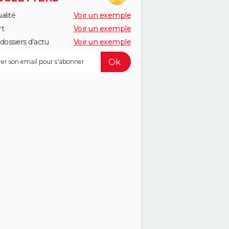
alité
Voir un exemple
rt
Voir un exemple
dossiers d'actu
Voir un exemple