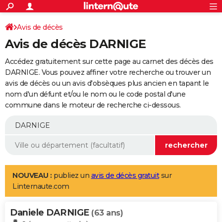
ACTUALITÉS
Connexion
S'inscrire
Avis de décès
Rechercher
Société
Education
Villes
Politique
Faits Divers
Monde
+
SPORT
Avis de décès DARNIGE
Football
Cyclisme
Forum
Coupe du monde 2026
Tennis
Rugby
CULTURE
Accédez gratuitement sur cette page au carnet des décès des
TNT
Cinéma
Musique
Programme TV
Streaming
Sorties cinéma
+
DARNIGE. Vous pouvez affiner votre recherche ou trouver un
FINANCE
avis de décès ou un avis d'obsèques plus ancien en tapant le
Impôts
Immobilier
Banque
Crédit
Retraite
Epargne
Risques naturels par ville
Assurance
AUTO
nom d'un défunt et/ou le nom ou le code postal d'une
commune dans le moteur de recherche ci-dessous.
Réserver un essai
Berlines
Forum auto
Essais
Citadines
SUV
+
HIGH-TECH
Meilleur smartphone
Ordinateurs
Guide high-tech
Mobiles
Internet
Jeux vidéo
+
BRICOLAGE
Aménagement intérieur
Cuisine
Jardinage
+
Forum
Extérieur
Salle de bains
Rangement
WEEK-END
Escapades
Expositions
Week-end nature
Guides de France
Patrimoine
Musées
+
LIFESTYLE
NOUVEAU :
publiez un
avis de décès gratuit
sur
Linternaute.com
Bien-être
Mode
+
Art de vivre
Loisirs
Modes de vie
SANTE
Daniele DARNIGE
Guide de la santé
Médicaments
+
Alimentation
Maladies
Sommeil
(63 ans)
VOYAGE