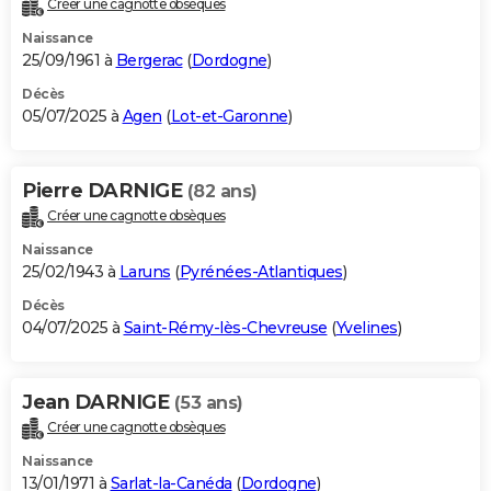
Créer une cagnotte obsèques
City break
Voyage de noces
Climat
Destinations
Voyage nature
Forum
+
PHOTO
Naissance
25/09/1961 à
Bergerac
(
Dordogne
)
GUIDES D'ACHAT
Décès
05/07/2025 à
Agen
(
Lot-et-Garonne
)
BONS PLANS
CARTE DE VOEUX
Pierre DARNIGE
(82 ans)
Carte Bonne année
Carte Pâques
Carte de Noël
Carte Saint-Valentin
Carte d'anniversaire
DICTIONNAIRE
Créer une cagnotte obsèques
Biographies
Expressions
Dictionnaire
Citations
Proverbes
PROGRAMME TV
Naissance
25/02/1943 à
Laruns
(
Pyrénées-Atlantiques
)
COPAINS D'AVANT
Décès
04/07/2025 à
Saint-Rémy-lès-Chevreuse
(
Yvelines
)
Se connecter
Collèges
Universités
Service militaire
S'inscrire
Lycées
Primaires
Entreprises
Avis de recherche
AVIS DE DÉCÈS
FORUM
Jean DARNIGE
(53 ans)
Lifestyle
Sport
Television
Cinema
Bricolage
Culture
Auto
Voyage
Créer une cagnotte obsèques
Naissance
13/01/1971 à
Sarlat-la-Canéda
(
Dordogne
)