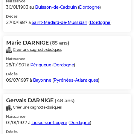
Naissance
30/01/1903 au
Buisson-de-Cadouin
(
Dordogne
)
Décès
27/10/1987 à
Saint-Médard-de-Mussidan
(
Dordogne
)
Marie DARNIGE
(85 ans)
Créer une cagnotte obsèques
Naissance
28/11/1901 à
Périgueux
(
Dordogne
)
Décès
09/07/1987 à
Bayonne
(
Pyrénées-Atlantiques
)
Gervais DARNIGE
(48 ans)
Créer une cagnotte obsèques
Naissance
01/01/1937 à
Liorac-sur-Louyre
(
Dordogne
)
Décès