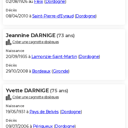
02/08/1926 au
Fleix
(
Dordogne
)
Décès
08/04/2010 à
Saint-Pierre-d'Eyraud
(
Dordogne
)
Jeannine DARNIGE
(73 ans)
Créer une cagnotte obsèques
Naissance
20/09/1935 à
Lamonzie-Saint-Martin
(
Dordogne
)
Décès
29/10/2008 à
Bordeaux
(
Gironde
)
Yvette DARNIGE
(75 ans)
Créer une cagnotte obsèques
Naissance
19/05/1931 à
Pays de Belvès
(
Dordogne
)
Décès
09/07/2006 à
Périgueux
(
Dordogne
)