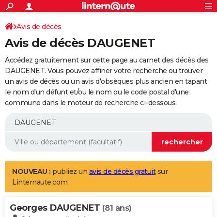
ACTUALITÉS
Connexion
S'inscrire
Avis de décès
Rechercher
Société
Education
Villes
Politique
Faits Divers
Monde
+
SPORT
Avis de décès DAUGENET
Football
Cyclisme
Forum
Coupe du monde 2026
Tennis
Rugby
CULTURE
Accédez gratuitement sur cette page au carnet des décès des
TNT
Cinéma
Musique
Programme TV
Streaming
Sorties cinéma
+
DAUGENET. Vous pouvez affiner votre recherche ou trouver
FINANCE
un avis de décès ou un avis d'obsèques plus ancien en tapant
Impôts
Immobilier
Banque
Crédit
Retraite
Epargne
Risques naturels par ville
Assurance
AUTO
le nom d'un défunt et/ou le nom ou le code postal d'une
commune dans le moteur de recherche ci-dessous.
Réserver un essai
Berlines
Forum auto
Essais
Citadines
SUV
+
HIGH-TECH
Meilleur smartphone
Ordinateurs
Guide high-tech
Mobiles
Internet
Jeux vidéo
+
BRICOLAGE
Aménagement intérieur
Cuisine
Jardinage
+
Forum
Extérieur
Salle de bains
Rangement
WEEK-END
Escapades
Expositions
Week-end nature
Guides de France
Patrimoine
Musées
+
LIFESTYLE
NOUVEAU :
publiez un
avis de décès gratuit
sur
Linternaute.com
Bien-être
Mode
+
Art de vivre
Loisirs
Modes de vie
SANTE
Georges DAUGENET
Guide de la santé
Médicaments
+
Alimentation
Maladies
Sommeil
(81 ans)
VOYAGE