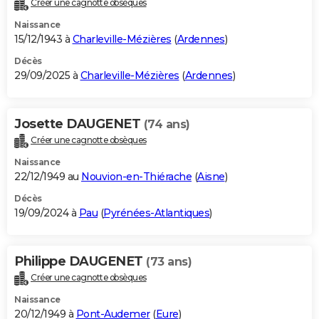
Créer une cagnotte obsèques
City break
Voyage de noces
Climat
Destinations
Voyage nature
Forum
+
PHOTO
Naissance
15/12/1943 à
Charleville-Mézières
(
Ardennes
)
GUIDES D'ACHAT
Décès
29/09/2025 à
Charleville-Mézières
(
Ardennes
)
BONS PLANS
CARTE DE VOEUX
Josette DAUGENET
(74 ans)
Carte Bonne année
Carte Pâques
Carte de Noël
Carte Saint-Valentin
Carte d'anniversaire
DICTIONNAIRE
Créer une cagnotte obsèques
Biographies
Expressions
Dictionnaire
Citations
Proverbes
PROGRAMME TV
Naissance
22/12/1949 au
Nouvion-en-Thiérache
(
Aisne
)
COPAINS D'AVANT
Décès
19/09/2024 à
Pau
(
Pyrénées-Atlantiques
)
Se connecter
Collèges
Universités
Service militaire
S'inscrire
Lycées
Primaires
Entreprises
Avis de recherche
AVIS DE DÉCÈS
FORUM
Philippe DAUGENET
(73 ans)
Lifestyle
Sport
Television
Cinema
Bricolage
Culture
Auto
Voyage
Créer une cagnotte obsèques
Naissance
20/12/1949 à
Pont-Audemer
(
Eure
)