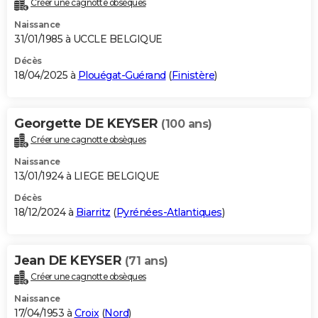
Créer une cagnotte obsèques
City break
Voyage de noces
Climat
Destinations
Voyage nature
Forum
+
PHOTO
Naissance
31/01/1985 à UCCLE BELGIQUE
GUIDES D'ACHAT
Décès
18/04/2025 à
Plouégat-Guérand
(
Finistère
)
BONS PLANS
CARTE DE VOEUX
Georgette DE KEYSER
(100 ans)
Carte Bonne année
Carte Pâques
Carte de Noël
Carte Saint-Valentin
Carte d'anniversaire
DICTIONNAIRE
Créer une cagnotte obsèques
Biographies
Expressions
Dictionnaire
Citations
Proverbes
PROGRAMME TV
Naissance
13/01/1924 à LIEGE BELGIQUE
COPAINS D'AVANT
Décès
18/12/2024 à
Biarritz
(
Pyrénées-Atlantiques
)
Se connecter
Collèges
Universités
Service militaire
S'inscrire
Lycées
Primaires
Entreprises
Avis de recherche
AVIS DE DÉCÈS
FORUM
Jean DE KEYSER
(71 ans)
Lifestyle
Sport
Television
Cinema
Bricolage
Culture
Auto
Voyage
Créer une cagnotte obsèques
Naissance
17/04/1953 à
Croix
(
Nord
)