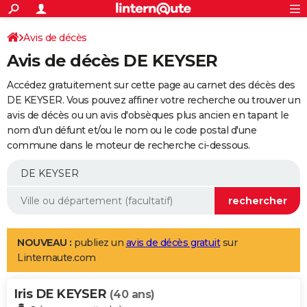
ACTUALITÉS
Connexion
S'inscrire
Avis de décès
Rechercher
Société
Education
Villes
Politique
Faits Divers
Monde
+
SPORT
Avis de décès DE KEYSER
Football
Cyclisme
Forum
Coupe du monde 2026
Tennis
Rugby
CULTURE
Accédez gratuitement sur cette page au carnet des décès des
TNT
Cinéma
Musique
Programme TV
Streaming
Sorties cinéma
+
DE KEYSER. Vous pouvez affiner votre recherche ou trouver un
FINANCE
avis de décès ou un avis d'obsèques plus ancien en tapant le
Impôts
Immobilier
Banque
Crédit
Retraite
Epargne
Risques naturels par ville
Assurance
AUTO
nom d'un défunt et/ou le nom ou le code postal d'une
commune dans le moteur de recherche ci-dessous.
Réserver un essai
Berlines
Forum auto
Essais
Citadines
SUV
+
HIGH-TECH
Meilleur smartphone
Ordinateurs
Guide high-tech
Mobiles
Internet
Jeux vidéo
+
BRICOLAGE
Aménagement intérieur
Cuisine
Jardinage
+
Forum
Extérieur
Salle de bains
Rangement
WEEK-END
Escapades
Expositions
Week-end nature
Guides de France
Patrimoine
Musées
+
LIFESTYLE
NOUVEAU :
publiez un
avis de décès gratuit
sur
Linternaute.com
Bien-être
Mode
+
Art de vivre
Loisirs
Modes de vie
SANTE
Iris DE KEYSER
Guide de la santé
Médicaments
+
Alimentation
Maladies
Sommeil
(40 ans)
VOYAGE