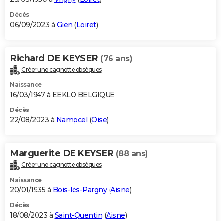
Décès
06/09/2023 à
Gien
(
Loiret
)
Richard DE KEYSER
(76 ans)
Créer une cagnotte obsèques
Naissance
16/03/1947 à EEKLO BELGIQUE
Décès
22/08/2023 à
Nampcel
(
Oise
)
Marguerite DE KEYSER
(88 ans)
Créer une cagnotte obsèques
Naissance
20/01/1935 à
Bois-lès-Pargny
(
Aisne
)
Décès
18/08/2023 à
Saint-Quentin
(
Aisne
)