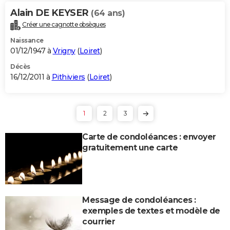
Alain DE KEYSER
(64 ans)
Créer une cagnotte obsèques
Naissance
01/12/1947 à
Vrigny
(
Loiret
)
Décès
16/12/2011 à
Pithiviers
(
Loiret
)
1
2
3
Carte de condoléances : envoyer
gratuitement une carte
Message de condoléances :
exemples de textes et modèle de
courrier