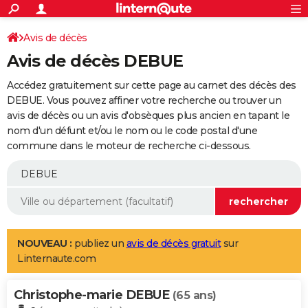
ACTUALITÉS
Connexion
S'inscrire
Avis de décès
Rechercher
Société
Education
Villes
Politique
Faits Divers
Monde
+
SPORT
Avis de décès DEBUE
Football
Cyclisme
Forum
Coupe du monde 2026
Tennis
Rugby
CULTURE
Accédez gratuitement sur cette page au carnet des décès des
TNT
Cinéma
Musique
Programme TV
Streaming
Sorties cinéma
+
DEBUE. Vous pouvez affiner votre recherche ou trouver un
FINANCE
avis de décès ou un avis d'obsèques plus ancien en tapant le
Impôts
Immobilier
Banque
Crédit
Retraite
Epargne
Risques naturels par ville
Assurance
AUTO
nom d'un défunt et/ou le nom ou le code postal d'une
commune dans le moteur de recherche ci-dessous.
Réserver un essai
Berlines
Forum auto
Essais
Citadines
SUV
+
HIGH-TECH
Meilleur smartphone
Ordinateurs
Guide high-tech
Mobiles
Internet
Jeux vidéo
+
BRICOLAGE
Aménagement intérieur
Cuisine
Jardinage
+
Forum
Extérieur
Salle de bains
Rangement
WEEK-END
Escapades
Expositions
Week-end nature
Guides de France
Patrimoine
Musées
+
LIFESTYLE
NOUVEAU :
publiez un
avis de décès gratuit
sur
Linternaute.com
Bien-être
Mode
+
Art de vivre
Loisirs
Modes de vie
SANTE
Christophe-marie DEBUE
Guide de la santé
Médicaments
+
Alimentation
Maladies
Sommeil
(65 ans)
VOYAGE