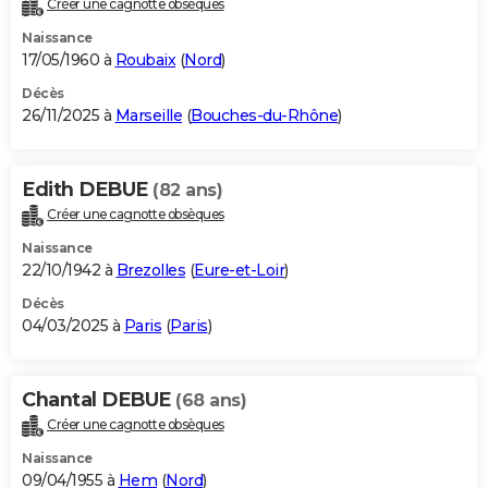
Créer une cagnotte obsèques
City break
Voyage de noces
Climat
Destinations
Voyage nature
Forum
+
PHOTO
Naissance
17/05/1960 à
Roubaix
(
Nord
)
GUIDES D'ACHAT
Décès
26/11/2025 à
Marseille
(
Bouches-du-Rhône
)
BONS PLANS
CARTE DE VOEUX
Edith DEBUE
(82 ans)
Carte Bonne année
Carte Pâques
Carte de Noël
Carte Saint-Valentin
Carte d'anniversaire
DICTIONNAIRE
Créer une cagnotte obsèques
Biographies
Expressions
Dictionnaire
Citations
Proverbes
PROGRAMME TV
Naissance
22/10/1942 à
Brezolles
(
Eure-et-Loir
)
COPAINS D'AVANT
Décès
04/03/2025 à
Paris
(
Paris
)
Se connecter
Collèges
Universités
Service militaire
S'inscrire
Lycées
Primaires
Entreprises
Avis de recherche
AVIS DE DÉCÈS
FORUM
Chantal DEBUE
(68 ans)
Lifestyle
Sport
Television
Cinema
Bricolage
Culture
Auto
Voyage
Créer une cagnotte obsèques
Naissance
09/04/1955 à
Hem
(
Nord
)