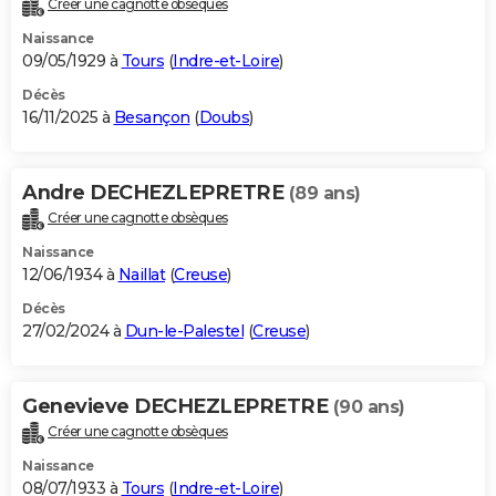
Créer une cagnotte obsèques
City break
Voyage de noces
Climat
Destinations
Voyage nature
Forum
+
PHOTO
Naissance
09/05/1929 à
Tours
(
Indre-et-Loire
)
GUIDES D'ACHAT
Décès
16/11/2025 à
Besançon
(
Doubs
)
BONS PLANS
CARTE DE VOEUX
Andre DECHEZLEPRETRE
(89 ans)
Carte Bonne année
Carte Pâques
Carte de Noël
Carte Saint-Valentin
Carte d'anniversaire
DICTIONNAIRE
Créer une cagnotte obsèques
Biographies
Expressions
Dictionnaire
Citations
Proverbes
PROGRAMME TV
Naissance
12/06/1934 à
Naillat
(
Creuse
)
COPAINS D'AVANT
Décès
27/02/2024 à
Dun-le-Palestel
(
Creuse
)
Se connecter
Collèges
Universités
Service militaire
S'inscrire
Lycées
Primaires
Entreprises
Avis de recherche
AVIS DE DÉCÈS
FORUM
Genevieve DECHEZLEPRETRE
(90 ans)
Lifestyle
Sport
Television
Cinema
Bricolage
Culture
Auto
Voyage
Créer une cagnotte obsèques
Naissance
08/07/1933 à
Tours
(
Indre-et-Loire
)