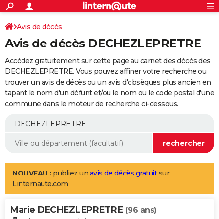
ACTUALITÉS
Connexion
S'inscrire
Avis de décès
Rechercher
Société
Education
Villes
Politique
Faits Divers
Monde
+
SPORT
Avis de décès DECHEZLEPRETRE
Football
Cyclisme
Forum
Coupe du monde 2026
Tennis
Rugby
CULTURE
Accédez gratuitement sur cette page au carnet des décès des
TNT
Cinéma
Musique
Programme TV
Streaming
Sorties cinéma
+
DECHEZLEPRETRE. Vous pouvez affiner votre recherche ou
FINANCE
trouver un avis de décès ou un avis d'obsèques plus ancien en
Impôts
Immobilier
Banque
Crédit
Retraite
Epargne
Risques naturels par ville
Assurance
AUTO
tapant le nom d'un défunt et/ou le nom ou le code postal d'une
commune dans le moteur de recherche ci-dessous.
Réserver un essai
Berlines
Forum auto
Essais
Citadines
SUV
+
HIGH-TECH
Meilleur smartphone
Ordinateurs
Guide high-tech
Mobiles
Internet
Jeux vidéo
+
BRICOLAGE
Aménagement intérieur
Cuisine
Jardinage
+
Forum
Extérieur
Salle de bains
Rangement
WEEK-END
Escapades
Expositions
Week-end nature
Guides de France
Patrimoine
Musées
+
LIFESTYLE
NOUVEAU :
publiez un
avis de décès gratuit
sur
Linternaute.com
Bien-être
Mode
+
Art de vivre
Loisirs
Modes de vie
SANTE
Marie DECHEZLEPRETRE
Guide de la santé
Médicaments
+
Alimentation
Maladies
Sommeil
(96 ans)
VOYAGE