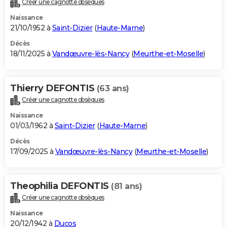
Créer une cagnotte obsèques
City break
Voyage de noces
Climat
Destinations
Voyage nature
Forum
+
PHOTO
Naissance
21/10/1952 à
Saint-Dizier
(
Haute-Marne
)
GUIDES D'ACHAT
Décès
18/11/2025 à
Vandœuvre-lès-Nancy
(
Meurthe-et-Moselle
)
BONS PLANS
CARTE DE VOEUX
Thierry DEFONTIS
(63 ans)
Carte Bonne année
Carte Pâques
Carte de Noël
Carte Saint-Valentin
Carte d'anniversaire
DICTIONNAIRE
Créer une cagnotte obsèques
Biographies
Expressions
Dictionnaire
Citations
Proverbes
PROGRAMME TV
Naissance
01/03/1962 à
Saint-Dizier
(
Haute-Marne
)
COPAINS D'AVANT
Décès
17/09/2025 à
Vandœuvre-lès-Nancy
(
Meurthe-et-Moselle
)
Se connecter
Collèges
Universités
Service militaire
S'inscrire
Lycées
Primaires
Entreprises
Avis de recherche
AVIS DE DÉCÈS
FORUM
Theophilia DEFONTIS
(81 ans)
Lifestyle
Sport
Television
Cinema
Bricolage
Culture
Auto
Voyage
Créer une cagnotte obsèques
Naissance
20/12/1942 à
Ducos