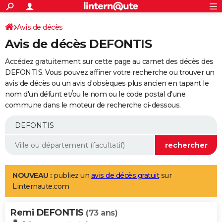
ACTUALITÉS
Connexion
S'inscrire
Avis de décès
Rechercher
Société
Education
Villes
Politique
Faits Divers
Monde
+
SPORT
Avis de décès DEFONTIS
Football
Cyclisme
Forum
Coupe du monde 2026
Tennis
Rugby
CULTURE
Accédez gratuitement sur cette page au carnet des décès des
TNT
Cinéma
Musique
Programme TV
Streaming
Sorties cinéma
+
DEFONTIS. Vous pouvez affiner votre recherche ou trouver un
FINANCE
avis de décès ou un avis d'obsèques plus ancien en tapant le
Impôts
Immobilier
Banque
Crédit
Retraite
Epargne
Risques naturels par ville
Assurance
AUTO
nom d'un défunt et/ou le nom ou le code postal d'une
commune dans le moteur de recherche ci-dessous.
Réserver un essai
Berlines
Forum auto
Essais
Citadines
SUV
+
HIGH-TECH
Meilleur smartphone
Ordinateurs
Guide high-tech
Mobiles
Internet
Jeux vidéo
+
BRICOLAGE
Aménagement intérieur
Cuisine
Jardinage
+
Forum
Extérieur
Salle de bains
Rangement
WEEK-END
Escapades
Expositions
Week-end nature
Guides de France
Patrimoine
Musées
+
LIFESTYLE
NOUVEAU :
publiez un
avis de décès gratuit
sur
Linternaute.com
Bien-être
Mode
+
Art de vivre
Loisirs
Modes de vie
SANTE
Remi DEFONTIS
Guide de la santé
Médicaments
+
Alimentation
Maladies
Sommeil
(73 ans)
VOYAGE