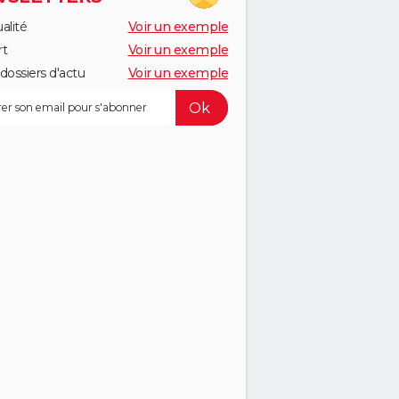
alité
Voir un exemple
rt
Voir un exemple
dossiers d'actu
Voir un exemple