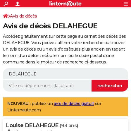
ACTUALITÉS
Connexion
S'inscrire
Avis de décès
Rechercher
Société
Education
Villes
Politique
Faits Divers
Monde
+
SPORT
Avis de décès DELAHEGUE
Football
Cyclisme
Forum
Coupe du monde 2026
Tennis
Rugby
CULTURE
Accédez gratuitement sur cette page au carnet des décès des
TNT
Cinéma
Musique
Programme TV
Streaming
Sorties cinéma
+
DELAHEGUE. Vous pouvez affiner votre recherche ou trouver
FINANCE
un avis de décès ou un avis d'obsèques plus ancien en tapant
Impôts
Immobilier
Banque
Crédit
Retraite
Epargne
Risques naturels par ville
Assurance
AUTO
le nom d'un défunt et/ou le nom ou le code postal d'une
commune dans le moteur de recherche ci-dessous.
Réserver un essai
Berlines
Forum auto
Essais
Citadines
SUV
+
HIGH-TECH
Meilleur smartphone
Ordinateurs
Guide high-tech
Mobiles
Internet
Jeux vidéo
+
BRICOLAGE
Aménagement intérieur
Cuisine
Jardinage
+
Forum
Extérieur
Salle de bains
Rangement
WEEK-END
Escapades
Expositions
Week-end nature
Guides de France
Patrimoine
Musées
+
LIFESTYLE
NOUVEAU :
publiez un
avis de décès gratuit
sur
Linternaute.com
Bien-être
Mode
+
Art de vivre
Loisirs
Modes de vie
SANTE
Louise DELAHEGUE
Guide de la santé
Médicaments
+
Alimentation
Maladies
Sommeil
(93 ans)
VOYAGE