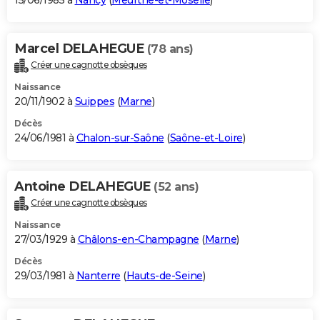
15/06/1985 à
Nancy
(
Meurthe-et-Moselle
)
Marcel DELAHEGUE
(78 ans)
Créer une cagnotte obsèques
Naissance
20/11/1902 à
Suippes
(
Marne
)
Décès
24/06/1981 à
Chalon-sur-Saône
(
Saône-et-Loire
)
Antoine DELAHEGUE
(52 ans)
Créer une cagnotte obsèques
Naissance
27/03/1929 à
Châlons-en-Champagne
(
Marne
)
Décès
29/03/1981 à
Nanterre
(
Hauts-de-Seine
)