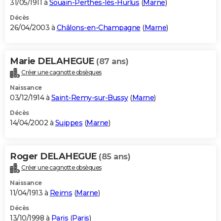
31/05/1911 à
Souain-Perthes-lès-Hurlus
(
Marne
)
Décès
26/04/2003 à
Châlons-en-Champagne
(
Marne
)
Marie DELAHEGUE
(87 ans)
Créer une cagnotte obsèques
Naissance
03/12/1914 à
Saint-Remy-sur-Bussy
(
Marne
)
Décès
14/04/2002 à
Suippes
(
Marne
)
Roger DELAHEGUE
(85 ans)
Créer une cagnotte obsèques
Naissance
11/04/1913 à
Reims
(
Marne
)
Décès
13/10/1998 à
Paris
(
Paris
)