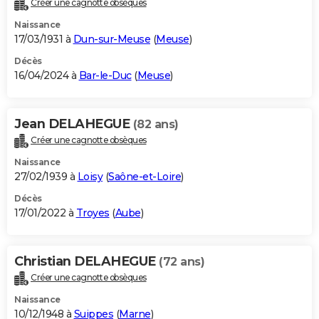
Créer une cagnotte obsèques
City break
Voyage de noces
Climat
Destinations
Voyage nature
Forum
+
PHOTO
Naissance
17/03/1931 à
Dun-sur-Meuse
(
Meuse
)
GUIDES D'ACHAT
Décès
16/04/2024 à
Bar-le-Duc
(
Meuse
)
BONS PLANS
CARTE DE VOEUX
Jean DELAHEGUE
(82 ans)
Carte Bonne année
Carte Pâques
Carte de Noël
Carte Saint-Valentin
Carte d'anniversaire
DICTIONNAIRE
Créer une cagnotte obsèques
Biographies
Expressions
Dictionnaire
Citations
Proverbes
PROGRAMME TV
Naissance
27/02/1939 à
Loisy
(
Saône-et-Loire
)
COPAINS D'AVANT
Décès
17/01/2022 à
Troyes
(
Aube
)
Se connecter
Collèges
Universités
Service militaire
S'inscrire
Lycées
Primaires
Entreprises
Avis de recherche
AVIS DE DÉCÈS
FORUM
Christian DELAHEGUE
(72 ans)
Lifestyle
Sport
Television
Cinema
Bricolage
Culture
Auto
Voyage
Créer une cagnotte obsèques
Naissance
10/12/1948 à
Suippes
(
Marne
)