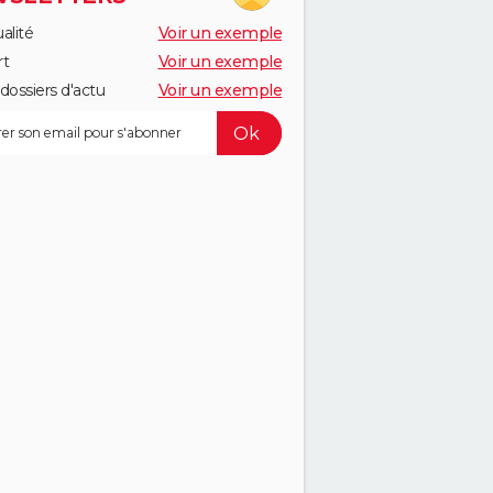
alité
Voir un exemple
rt
Voir un exemple
dossiers d'actu
Voir un exemple