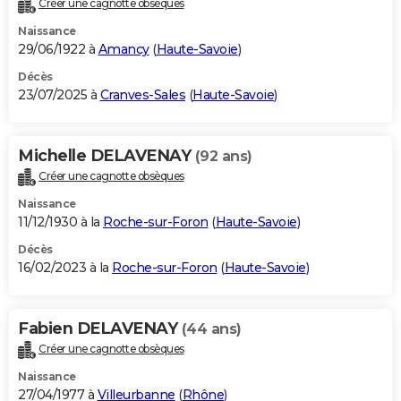
Créer une cagnotte obsèques
City break
Voyage de noces
Climat
Destinations
Voyage nature
Forum
+
PHOTO
Naissance
29/06/1922 à
Amancy
(
Haute-Savoie
)
GUIDES D'ACHAT
Décès
23/07/2025 à
Cranves-Sales
(
Haute-Savoie
)
BONS PLANS
CARTE DE VOEUX
Michelle DELAVENAY
(92 ans)
Carte Bonne année
Carte Pâques
Carte de Noël
Carte Saint-Valentin
Carte d'anniversaire
DICTIONNAIRE
Créer une cagnotte obsèques
Biographies
Expressions
Dictionnaire
Citations
Proverbes
PROGRAMME TV
Naissance
11/12/1930 à la
Roche-sur-Foron
(
Haute-Savoie
)
COPAINS D'AVANT
Décès
16/02/2023 à la
Roche-sur-Foron
(
Haute-Savoie
)
Se connecter
Collèges
Universités
Service militaire
S'inscrire
Lycées
Primaires
Entreprises
Avis de recherche
AVIS DE DÉCÈS
FORUM
Fabien DELAVENAY
(44 ans)
Lifestyle
Sport
Television
Cinema
Bricolage
Culture
Auto
Voyage
Créer une cagnotte obsèques
Naissance
27/04/1977 à
Villeurbanne
(
Rhône
)