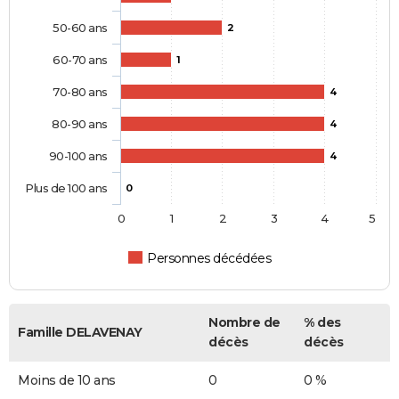
50-60 ans
2
60-70 ans
1
70-80 ans
4
80-90 ans
4
90-100 ans
4
Plus de 100 ans
0
0
1
2
3
4
5
Personnes décédées
Nombre de
% des
Famille DELAVENAY
décès
décès
Moins de 10 ans
0
0 %