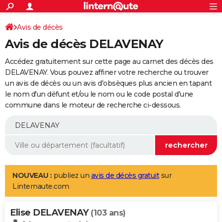
ACTUALITÉS
Connexion
S'inscrire
Avis de décès
Rechercher
Société
Education
Villes
Politique
Faits Divers
Monde
+
SPORT
Avis de décès DELAVENAY
Football
Cyclisme
Forum
Coupe du monde 2026
Tennis
Rugby
CULTURE
Accédez gratuitement sur cette page au carnet des décès des
TNT
Cinéma
Musique
Programme TV
Streaming
Sorties cinéma
+
DELAVENAY. Vous pouvez affiner votre recherche ou trouver
FINANCE
un avis de décès ou un avis d'obsèques plus ancien en tapant
Impôts
Immobilier
Banque
Crédit
Retraite
Epargne
Risques naturels par ville
Assurance
AUTO
le nom d'un défunt et/ou le nom ou le code postal d'une
commune dans le moteur de recherche ci-dessous.
Réserver un essai
Berlines
Forum auto
Essais
Citadines
SUV
+
HIGH-TECH
Meilleur smartphone
Ordinateurs
Guide high-tech
Mobiles
Internet
Jeux vidéo
+
BRICOLAGE
Aménagement intérieur
Cuisine
Jardinage
+
Forum
Extérieur
Salle de bains
Rangement
WEEK-END
Escapades
Expositions
Week-end nature
Guides de France
Patrimoine
Musées
+
LIFESTYLE
NOUVEAU :
publiez un
avis de décès gratuit
sur
Linternaute.com
Bien-être
Mode
+
Art de vivre
Loisirs
Modes de vie
SANTE
Elise DELAVENAY
Guide de la santé
Médicaments
+
Alimentation
Maladies
Sommeil
(103 ans)
VOYAGE