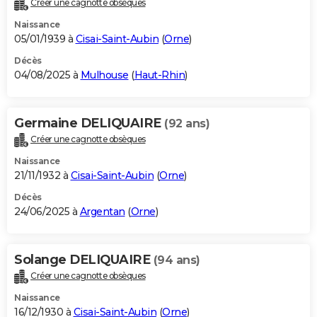
Créer une cagnotte obsèques
City break
Voyage de noces
Climat
Destinations
Voyage nature
Forum
+
PHOTO
Naissance
05/01/1939 à
Cisai-Saint-Aubin
(
Orne
)
GUIDES D'ACHAT
Décès
04/08/2025 à
Mulhouse
(
Haut-Rhin
)
BONS PLANS
CARTE DE VOEUX
Germaine DELIQUAIRE
(92 ans)
Carte Bonne année
Carte Pâques
Carte de Noël
Carte Saint-Valentin
Carte d'anniversaire
DICTIONNAIRE
Créer une cagnotte obsèques
Biographies
Expressions
Dictionnaire
Citations
Proverbes
PROGRAMME TV
Naissance
21/11/1932 à
Cisai-Saint-Aubin
(
Orne
)
COPAINS D'AVANT
Décès
24/06/2025 à
Argentan
(
Orne
)
Se connecter
Collèges
Universités
Service militaire
S'inscrire
Lycées
Primaires
Entreprises
Avis de recherche
AVIS DE DÉCÈS
FORUM
Solange DELIQUAIRE
(94 ans)
Lifestyle
Sport
Television
Cinema
Bricolage
Culture
Auto
Voyage
Créer une cagnotte obsèques
Naissance
16/12/1930 à
Cisai-Saint-Aubin
(
Orne
)