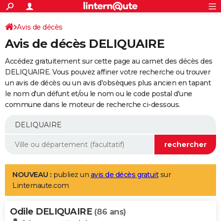
ACTUALITÉS
Connexion
S'inscrire
Avis de décès
Rechercher
Société
Education
Villes
Politique
Faits Divers
Monde
+
SPORT
Avis de décès DELIQUAIRE
Football
Cyclisme
Forum
Coupe du monde 2026
Tennis
Rugby
CULTURE
Accédez gratuitement sur cette page au carnet des décès des
TNT
Cinéma
Musique
Programme TV
Streaming
Sorties cinéma
+
DELIQUAIRE. Vous pouvez affiner votre recherche ou trouver
FINANCE
un avis de décès ou un avis d'obsèques plus ancien en tapant
Impôts
Immobilier
Banque
Crédit
Retraite
Epargne
Risques naturels par ville
Assurance
AUTO
le nom d'un défunt et/ou le nom ou le code postal d'une
commune dans le moteur de recherche ci-dessous.
Réserver un essai
Berlines
Forum auto
Essais
Citadines
SUV
+
HIGH-TECH
Meilleur smartphone
Ordinateurs
Guide high-tech
Mobiles
Internet
Jeux vidéo
+
BRICOLAGE
Aménagement intérieur
Cuisine
Jardinage
+
Forum
Extérieur
Salle de bains
Rangement
WEEK-END
Escapades
Expositions
Week-end nature
Guides de France
Patrimoine
Musées
+
LIFESTYLE
NOUVEAU :
publiez un
avis de décès gratuit
sur
Linternaute.com
Bien-être
Mode
+
Art de vivre
Loisirs
Modes de vie
SANTE
Odile DELIQUAIRE
Guide de la santé
Médicaments
+
Alimentation
Maladies
Sommeil
(86 ans)
VOYAGE