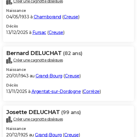
Créer une cagnotte obsèques
City break
Voyage de noces
Climat
Destinations
Voyage nature
Forum
+
PHOTO
Naissance
04/05/1933 à
Chamborand
(
Creuse
)
GUIDES D'ACHAT
Décès
13/12/2025 à
Fursac
(
Creuse
)
BONS PLANS
CARTE DE VOEUX
Bernard DELUCHAT
(82 ans)
Carte Bonne année
Carte Pâques
Carte de Noël
Carte Saint-Valentin
Carte d'anniversaire
DICTIONNAIRE
Créer une cagnotte obsèques
Biographies
Expressions
Dictionnaire
Citations
Proverbes
PROGRAMME TV
Naissance
20/01/1943 au
Grand-Bourg
(
Creuse
)
COPAINS D'AVANT
Décès
13/11/2025 à
Argentat-sur-Dordogne
(
Corrèze
)
Se connecter
Collèges
Universités
Service militaire
S'inscrire
Lycées
Primaires
Entreprises
Avis de recherche
AVIS DE DÉCÈS
FORUM
Josette DELUCHAT
(99 ans)
Lifestyle
Sport
Television
Cinema
Bricolage
Culture
Auto
Voyage
Créer une cagnotte obsèques
Naissance
20/12/1925 au
Grand-Bourg
(
Creuse
)