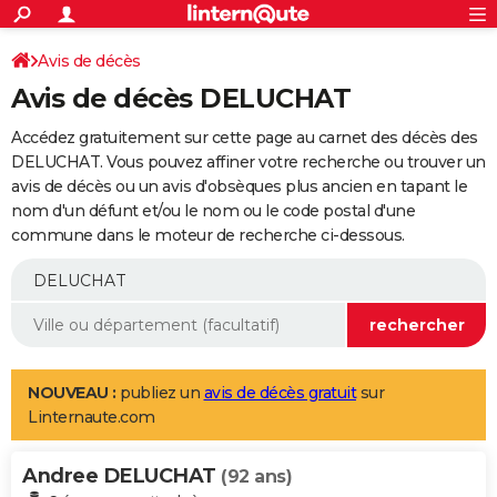
ACTUALITÉS
Connexion
S'inscrire
Avis de décès
Rechercher
Société
Education
Villes
Politique
Faits Divers
Monde
+
SPORT
Avis de décès DELUCHAT
Football
Cyclisme
Forum
Coupe du monde 2026
Tennis
Rugby
CULTURE
Accédez gratuitement sur cette page au carnet des décès des
TNT
Cinéma
Musique
Programme TV
Streaming
Sorties cinéma
+
DELUCHAT. Vous pouvez affiner votre recherche ou trouver un
FINANCE
avis de décès ou un avis d'obsèques plus ancien en tapant le
Impôts
Immobilier
Banque
Crédit
Retraite
Epargne
Risques naturels par ville
Assurance
AUTO
nom d'un défunt et/ou le nom ou le code postal d'une
commune dans le moteur de recherche ci-dessous.
Réserver un essai
Berlines
Forum auto
Essais
Citadines
SUV
+
HIGH-TECH
Meilleur smartphone
Ordinateurs
Guide high-tech
Mobiles
Internet
Jeux vidéo
+
BRICOLAGE
Aménagement intérieur
Cuisine
Jardinage
+
Forum
Extérieur
Salle de bains
Rangement
WEEK-END
Escapades
Expositions
Week-end nature
Guides de France
Patrimoine
Musées
+
LIFESTYLE
NOUVEAU :
publiez un
avis de décès gratuit
sur
Linternaute.com
Bien-être
Mode
+
Art de vivre
Loisirs
Modes de vie
SANTE
Andree DELUCHAT
Guide de la santé
Médicaments
+
Alimentation
Maladies
Sommeil
(92 ans)
VOYAGE