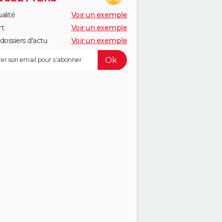
alité
Voir un exemple
rt
Voir un exemple
dossiers d'actu
Voir un exemple