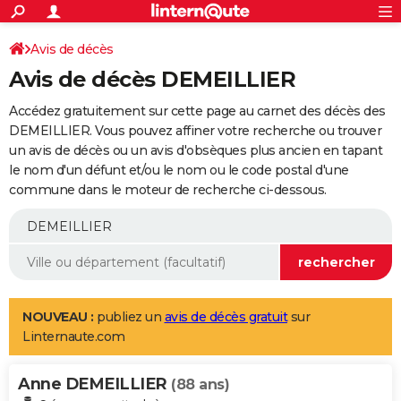
ACTUALITÉS
Connexion
S'inscrire
Avis de décès
Rechercher
Société
Education
Villes
Politique
Faits Divers
Monde
+
SPORT
Avis de décès DEMEILLIER
Football
Cyclisme
Forum
Coupe du monde 2026
Tennis
Rugby
CULTURE
Accédez gratuitement sur cette page au carnet des décès des
TNT
Cinéma
Musique
Programme TV
Streaming
Sorties cinéma
+
DEMEILLIER. Vous pouvez affiner votre recherche ou trouver
FINANCE
un avis de décès ou un avis d'obsèques plus ancien en tapant
Impôts
Immobilier
Banque
Crédit
Retraite
Epargne
Risques naturels par ville
Assurance
AUTO
le nom d'un défunt et/ou le nom ou le code postal d'une
commune dans le moteur de recherche ci-dessous.
Réserver un essai
Berlines
Forum auto
Essais
Citadines
SUV
+
HIGH-TECH
Meilleur smartphone
Ordinateurs
Guide high-tech
Mobiles
Internet
Jeux vidéo
+
BRICOLAGE
Aménagement intérieur
Cuisine
Jardinage
+
Forum
Extérieur
Salle de bains
Rangement
WEEK-END
Escapades
Expositions
Week-end nature
Guides de France
Patrimoine
Musées
+
LIFESTYLE
NOUVEAU :
publiez un
avis de décès gratuit
sur
Linternaute.com
Bien-être
Mode
+
Art de vivre
Loisirs
Modes de vie
SANTE
Anne DEMEILLIER
Guide de la santé
Médicaments
+
Alimentation
Maladies
Sommeil
(88 ans)
VOYAGE