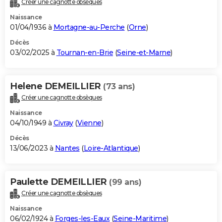
Créer une cagnotte obsèques
City break
Voyage de noces
Climat
Destinations
Voyage nature
Forum
+
PHOTO
Naissance
01/04/1936 à
Mortagne-au-Perche
(
Orne
)
GUIDES D'ACHAT
Décès
03/02/2025 à
Tournan-en-Brie
(
Seine-et-Marne
)
BONS PLANS
CARTE DE VOEUX
Helene DEMEILLIER
(73 ans)
Carte Bonne année
Carte Pâques
Carte de Noël
Carte Saint-Valentin
Carte d'anniversaire
DICTIONNAIRE
Créer une cagnotte obsèques
Biographies
Expressions
Dictionnaire
Citations
Proverbes
PROGRAMME TV
Naissance
04/10/1949 à
Civray
(
Vienne
)
COPAINS D'AVANT
Décès
13/06/2023 à
Nantes
(
Loire-Atlantique
)
Se connecter
Collèges
Universités
Service militaire
S'inscrire
Lycées
Primaires
Entreprises
Avis de recherche
AVIS DE DÉCÈS
FORUM
Paulette DEMEILLIER
(99 ans)
Lifestyle
Sport
Television
Cinema
Bricolage
Culture
Auto
Voyage
Créer une cagnotte obsèques
Naissance
06/02/1924 à
Forges-les-Eaux
(
Seine-Maritime
)