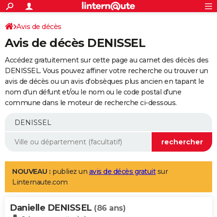
ACTUALITÉS
Connexion
S'inscrire
Avis de décès
Rechercher
Société
Education
Villes
Politique
Faits Divers
Monde
+
SPORT
Avis de décès DENISSEL
Football
Cyclisme
Forum
Coupe du monde 2026
Tennis
Rugby
CULTURE
Accédez gratuitement sur cette page au carnet des décès des
TNT
Cinéma
Musique
Programme TV
Streaming
Sorties cinéma
+
DENISSEL. Vous pouvez affiner votre recherche ou trouver un
FINANCE
avis de décès ou un avis d'obsèques plus ancien en tapant le
Impôts
Immobilier
Banque
Crédit
Retraite
Epargne
Risques naturels par ville
Assurance
AUTO
nom d'un défunt et/ou le nom ou le code postal d'une
commune dans le moteur de recherche ci-dessous.
Réserver un essai
Berlines
Forum auto
Essais
Citadines
SUV
+
HIGH-TECH
Meilleur smartphone
Ordinateurs
Guide high-tech
Mobiles
Internet
Jeux vidéo
+
BRICOLAGE
Aménagement intérieur
Cuisine
Jardinage
+
Forum
Extérieur
Salle de bains
Rangement
WEEK-END
Escapades
Expositions
Week-end nature
Guides de France
Patrimoine
Musées
+
LIFESTYLE
NOUVEAU :
publiez un
avis de décès gratuit
sur
Linternaute.com
Bien-être
Mode
+
Art de vivre
Loisirs
Modes de vie
SANTE
Danielle DENISSEL
Guide de la santé
Médicaments
+
Alimentation
Maladies
Sommeil
(86 ans)
VOYAGE