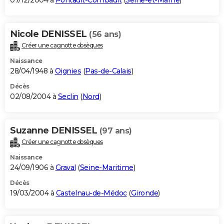
07/12/2004 à
Pontault-Combault
(
Seine-et-Marne
)
Nicole DENISSEL
(56 ans)
Créer une cagnotte obsèques
Naissance
28/04/1948 à
Oignies
(
Pas-de-Calais
)
Décès
02/08/2004 à
Seclin
(
Nord
)
Suzanne DENISSEL
(97 ans)
Créer une cagnotte obsèques
Naissance
24/09/1906 à
Graval
(
Seine-Maritime
)
Décès
19/03/2004 à
Castelnau-de-Médoc
(
Gironde
)