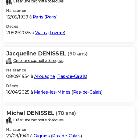
Créer une cagnotte obsèques
City break
Voyage de noces
Climat
Destinations
Voyage nature
Forum
+
PHOTO
Naissance
12/05/1939 à
Paris
(
Paris
)
GUIDES D'ACHAT
Décès
20/09/2025 à
Vialas
(
Lozère
)
BONS PLANS
CARTE DE VOEUX
Jacqueline DENISSEL
(90 ans)
Carte Bonne année
Carte Pâques
Carte de Noël
Carte Saint-Valentin
Carte d'anniversaire
DICTIONNAIRE
Créer une cagnotte obsèques
Biographies
Expressions
Dictionnaire
Citations
Proverbes
PROGRAMME TV
Naissance
08/09/1934 à
Allouagne
(
Pas-de-Calais
)
COPAINS D'AVANT
Décès
16/04/2025 à
Marles-les-Mines
(
Pas-de-Calais
)
Se connecter
Collèges
Universités
Service militaire
S'inscrire
Lycées
Primaires
Entreprises
Avis de recherche
AVIS DE DÉCÈS
FORUM
Michel DENISSEL
(78 ans)
Lifestyle
Sport
Television
Cinema
Bricolage
Culture
Auto
Voyage
Créer une cagnotte obsèques
Naissance
27/08/1946 à
Oignies
(
Pas-de-Calais
)