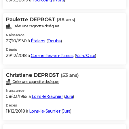
09/03/2019 à
Tourcoing
(
Nord
)
Paulette DEPROST
(88 ans)
Créer une cagnotte obsèques
Naissance
27/10/1930 à
Étalans
(
Doubs
)
Décès
29/12/2018 à
Cormeilles-en-Parisis
(
Val-d'Oise
)
Christiane DEPROST
(53 ans)
Créer une cagnotte obsèques
Naissance
08/03/1965 à
Lons-le-Saunier
(
Jura
)
Décès
11/12/2018 à
Lons-le-Saunier
(
Jura
)