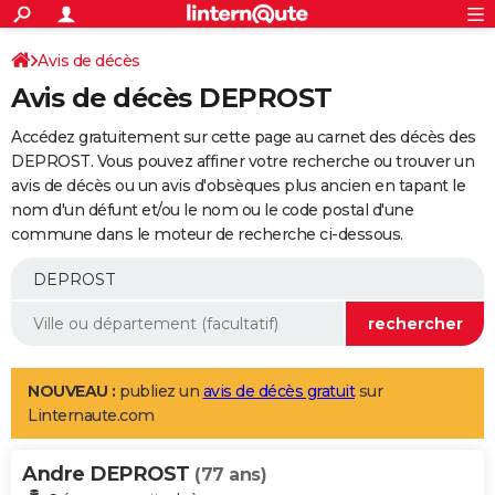
ACTUALITÉS
Connexion
S'inscrire
Avis de décès
Rechercher
Société
Education
Villes
Politique
Faits Divers
Monde
+
SPORT
Avis de décès DEPROST
Football
Cyclisme
Forum
Coupe du monde 2026
Tennis
Rugby
CULTURE
Accédez gratuitement sur cette page au carnet des décès des
TNT
Cinéma
Musique
Programme TV
Streaming
Sorties cinéma
+
DEPROST. Vous pouvez affiner votre recherche ou trouver un
FINANCE
avis de décès ou un avis d'obsèques plus ancien en tapant le
Impôts
Immobilier
Banque
Crédit
Retraite
Epargne
Risques naturels par ville
Assurance
AUTO
nom d'un défunt et/ou le nom ou le code postal d'une
commune dans le moteur de recherche ci-dessous.
Réserver un essai
Berlines
Forum auto
Essais
Citadines
SUV
+
HIGH-TECH
Meilleur smartphone
Ordinateurs
Guide high-tech
Mobiles
Internet
Jeux vidéo
+
BRICOLAGE
Aménagement intérieur
Cuisine
Jardinage
+
Forum
Extérieur
Salle de bains
Rangement
WEEK-END
Escapades
Expositions
Week-end nature
Guides de France
Patrimoine
Musées
+
LIFESTYLE
NOUVEAU :
publiez un
avis de décès gratuit
sur
Linternaute.com
Bien-être
Mode
+
Art de vivre
Loisirs
Modes de vie
SANTE
Andre DEPROST
Guide de la santé
Médicaments
+
Alimentation
Maladies
Sommeil
(77 ans)
VOYAGE