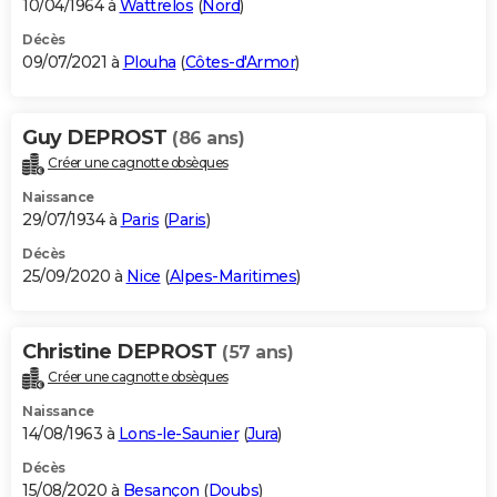
10/04/1964 à
Wattrelos
(
Nord
)
Décès
09/07/2021 à
Plouha
(
Côtes-d'Armor
)
Guy DEPROST
(86 ans)
Créer une cagnotte obsèques
Naissance
29/07/1934 à
Paris
(
Paris
)
Décès
25/09/2020 à
Nice
(
Alpes-Maritimes
)
Christine DEPROST
(57 ans)
Créer une cagnotte obsèques
Naissance
14/08/1963 à
Lons-le-Saunier
(
Jura
)
Décès
15/08/2020 à
Besançon
(
Doubs
)