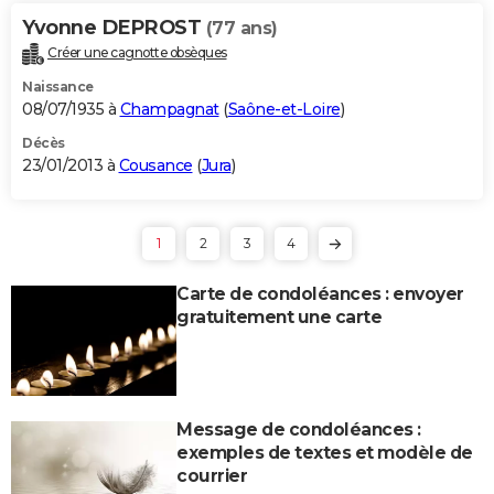
Yvonne DEPROST
(77 ans)
Créer une cagnotte obsèques
Naissance
08/07/1935 à
Champagnat
(
Saône-et-Loire
)
Décès
23/01/2013 à
Cousance
(
Jura
)
1
2
3
4
Carte de condoléances : envoyer
gratuitement une carte
Message de condoléances :
exemples de textes et modèle de
courrier