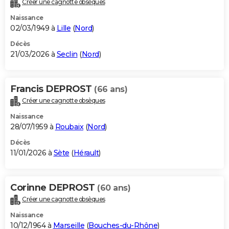
Créer une cagnotte obsèques
City break
Voyage de noces
Climat
Destinations
Voyage nature
Forum
+
PHOTO
Naissance
02/03/1949 à
Lille
(
Nord
)
GUIDES D'ACHAT
Décès
21/03/2026 à
Seclin
(
Nord
)
BONS PLANS
CARTE DE VOEUX
Francis DEPROST
(66 ans)
Carte Bonne année
Carte Pâques
Carte de Noël
Carte Saint-Valentin
Carte d'anniversaire
DICTIONNAIRE
Créer une cagnotte obsèques
Biographies
Expressions
Dictionnaire
Citations
Proverbes
PROGRAMME TV
Naissance
28/07/1959 à
Roubaix
(
Nord
)
COPAINS D'AVANT
Décès
11/01/2026 à
Sète
(
Hérault
)
Se connecter
Collèges
Universités
Service militaire
S'inscrire
Lycées
Primaires
Entreprises
Avis de recherche
AVIS DE DÉCÈS
FORUM
Corinne DEPROST
(60 ans)
Lifestyle
Sport
Television
Cinema
Bricolage
Culture
Auto
Voyage
Créer une cagnotte obsèques
Naissance
10/12/1964 à
Marseille
(
Bouches-du-Rhône
)